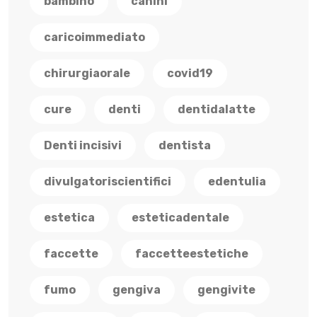
bambino
canini
caricoimmediato
chirurgiaorale
covid19
cure
denti
dentidalatte
Denti incisivi
dentista
divulgatoriscientifici
edentulia
estetica
esteticadentale
faccette
faccetteestetiche
fumo
gengiva
gengivite