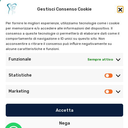
E-mail:
ambulatorioalimontisantaniello@gmail.com
Gestisci Consenso Cookie
Per fornire le migliori esperienze, utilizziamo tecnologie come i cookie
per memorizzare e/o accedere alle informazioni del dispositivo. Il
consenso a queste tecnologie ci permetterà di elaborare dati come il
Tel:
06 272342
comportamento di navigazione o ID unici su questo sito. Non
acconsentire o ritirare il consenso può influire negativamente su
Tel:
393 9810086
alcune caratteristiche e funzioni.
Funzionale
Sempre attivo
Statistiche
Marketing
© Copyright 2022. Tutti i diritti riservati di Ambulatorio
Dentistico Santaniello Alimonti
Accetta
Privacy Policy
–
Cookie Policy (UE)
Nega
Sito realizzato da
MG Group Italia