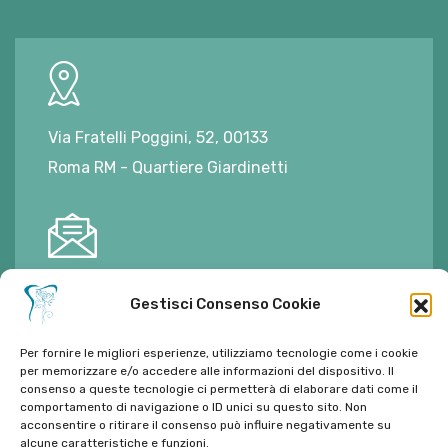
Via Fratelli Poggini, 52, 00133
Roma RM - Quartiere Giardinetti
E-mail:
ambulatorioalimontisantaniello@gmail.com
Gestisci Consenso Cookie
Per fornire le migliori esperienze, utilizziamo tecnologie come i cookie
per memorizzare e/o accedere alle informazioni del dispositivo. Il
consenso a queste tecnologie ci permetterà di elaborare dati come il
comportamento di navigazione o ID unici su questo sito. Non
Tel:
06 272342
acconsentire o ritirare il consenso può influire negativamente su
Tel:
393 9810086
alcune caratteristiche e funzioni.