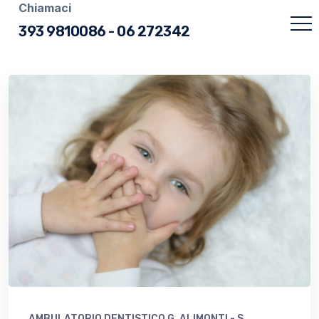
Chiamaci
393 9810086
-
06 272342
AMBULATORIO DENTISTICO G. ALIMONTI - S.