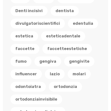
Denti incisivi
dentista
divulgatoriscientifici
edentulia
estetica
esteticadentale
faccette
faccetteestetiche
fumo
gengiva
gengivite
influencer
lazio
molari
odontoiatra
ortodonzia
ortodonziainvisibile