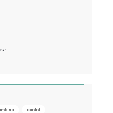
anze
ambino
canini