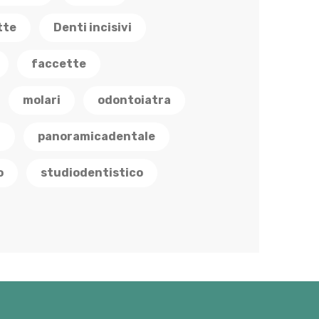
tte
Denti incisivi
faccette
molari
odontoiatra
a
panoramicadentale
o
studiodentistico