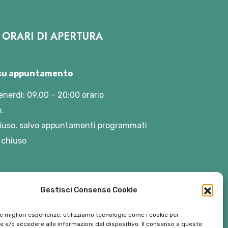
ORARI DI APERTURA
 su appuntamento
enerdì: 09.00 – 20:00 orario
.
iuso, salvo appuntamenti programmati
 chiuso
Gestisci Consenso Cookie
le migliori esperienze, utilizziamo tecnologie come i cookie per
 e/o accedere alle informazioni del dispositivo. Il consenso a queste