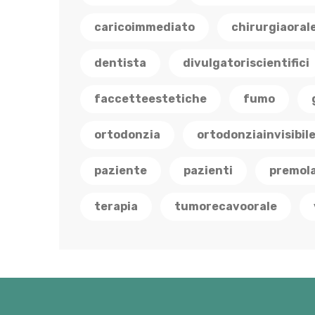
caricoimmediato
chirurgiaoral
dentista
divulgatoriscientifici
faccetteestetiche
fumo
ortodonzia
ortodonziainvisibil
paziente
pazienti
premola
terapia
tumorecavoorale