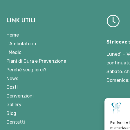
LINK UTILI
Home
Si riceve
L’Ambulatorio
I Medici
Lunedì – V
Piani di Cura e Prevenzione
continuato
Perché sceglierci?
Sabato: ch
News
Domenica:
Costi
Convenzioni
Gallery
Blog
Contatti
Per fornire 
memorizzare