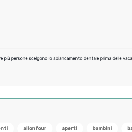
pre più persone scelgono lo sbiancamento dentale prima delle vac
enti
allonfour
aperti
bambini
b