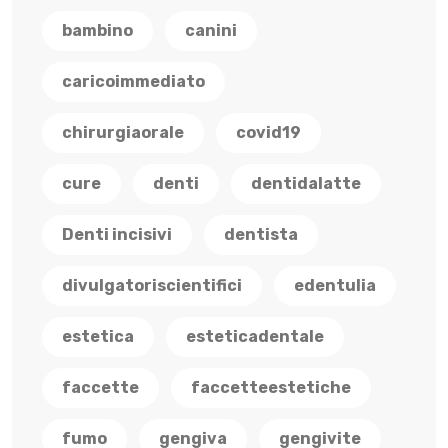
bambino
canini
caricoimmediato
chirurgiaorale
covid19
cure
denti
dentidalatte
Denti incisivi
dentista
divulgatoriscientifici
edentulia
estetica
esteticadentale
faccette
faccetteestetiche
fumo
gengiva
gengivite