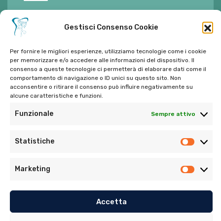
E-mail:
ambulatorioalimontisantaniello@gmail.com
Gestisci Consenso Cookie
Per fornire le migliori esperienze, utilizziamo tecnologie come i cookie
per memorizzare e/o accedere alle informazioni del dispositivo. Il
consenso a queste tecnologie ci permetterà di elaborare dati come il
Tel:
06 272342
comportamento di navigazione o ID unici su questo sito. Non
acconsentire o ritirare il consenso può influire negativamente su
Tel:
393 9810086
alcune caratteristiche e funzioni.
Funzionale
Sempre attivo
Statistiche
Marketing
© Copyright 2022. Tutti i diritti riservati di Ambulatorio
Dentistico Santaniello Alimonti
Accetta
Privacy Policy
–
Cookie Policy (UE)