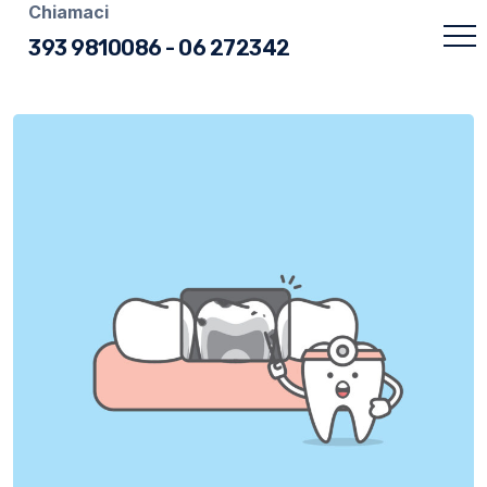
Chiamaci
393 9810086
-
06 272342