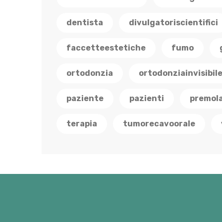
dentista
divulgatoriscientifici
faccetteestetiche
fumo
ortodonzia
ortodonziainvisibil
paziente
pazienti
premola
terapia
tumorecavoorale