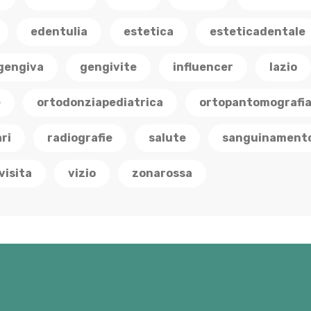
edentulia
estetica
esteticadentale
gengiva
gengivite
influencer
lazio
e
ortodonziapediatrica
ortopantomografi
ri
radiografie
salute
sanguinament
visita
vizio
zonarossa