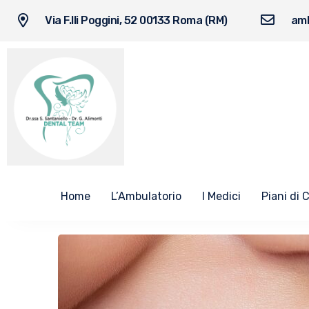
Via F.lli Poggini, 52 00133 Roma (RM)
amb
Home
L’Ambulatorio
I Medici
Piani di 