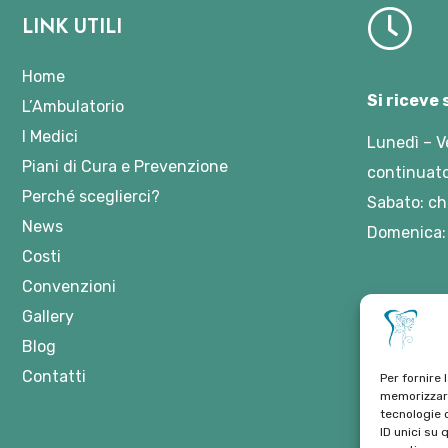
LINK UTILI
Home
Si riceve
L’Ambulatorio
I Medici
Lunedì – V
Piani di Cura e Prevenzione
continuato
Perché sceglierci?
Sabato: ch
News
Domenica:
Costi
Convenzioni
Gallery
Blog
Contatti
Per fornire 
memorizzare
tecnologie 
ID unici su 