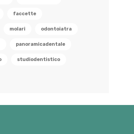
faccette
molari
odontoiatra
a
panoramicadentale
o
studiodentistico