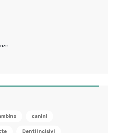
anze
ambino
canini
tte
Denti incisivi