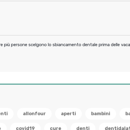
pre più persone scelgono lo sbiancamento dentale prima delle vac
enti
allonfour
aperti
bambini
b
e
covid19
cure
denti
dentidala