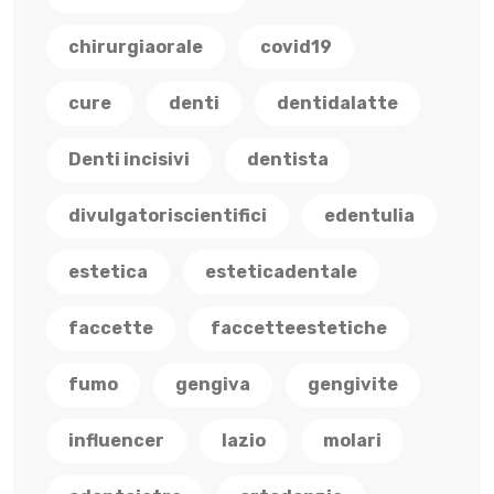
chirurgiaorale
covid19
cure
denti
dentidalatte
Denti incisivi
dentista
divulgatoriscientifici
edentulia
estetica
esteticadentale
faccette
faccetteestetiche
fumo
gengiva
gengivite
influencer
lazio
molari