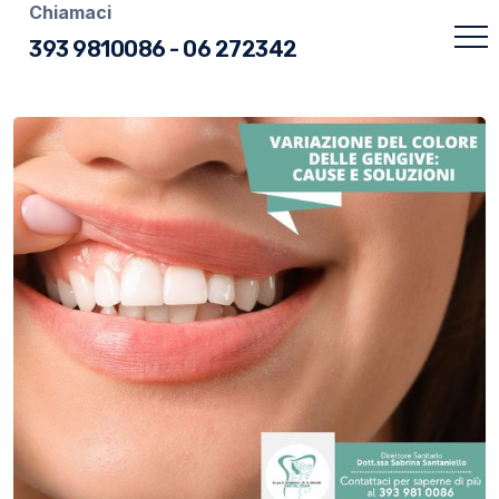
Chiamaci
393 9810086
-
06 272342