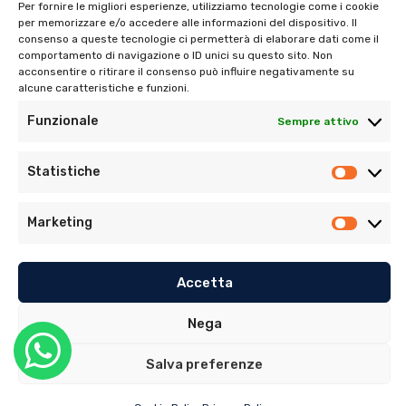
Per fornire le migliori esperienze, utilizziamo tecnologie come i cookie
per memorizzare e/o accedere alle informazioni del dispositivo. Il
consenso a queste tecnologie ci permetterà di elaborare dati come il
comportamento di navigazione o ID unici su questo sito. Non
Tel:
06 272342
acconsentire o ritirare il consenso può influire negativamente su
Tel:
393 9810086
alcune caratteristiche e funzioni.
Funzionale
Sempre attivo
Statistiche
Marketing
© Copyright 2022. Tutti i diritti riservati di Ambulatorio
Dentistico Santaniello Alimonti
Accetta
Privacy Policy
–
Cookie Policy (UE)
Nega
Sito realizzato da
MG Group Italia
Salva preferenze