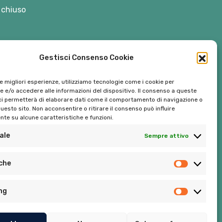
 chiuso
Gestisci Consenso Cookie
le migliori esperienze, utilizziamo tecnologie come i cookie per
 e/o accedere alle informazioni del dispositivo. Il consenso a queste
ci permetterà di elaborare dati come il comportamento di navigazione o
questo sito. Non acconsentire o ritirare il consenso può influire
te su alcune caratteristiche e funzioni.
ale
Sempre attivo
Tel:
06 272342
iche
Tel:
393 9810086
ng