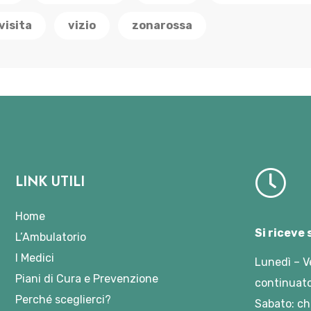
visita
vizio
zonarossa
LINK UTILI
Home
Si riceve
L’Ambulatorio
I Medici
Lunedì – V
Piani di Cura e Prevenzione
continuato
Perché sceglierci?
Sabato: ch