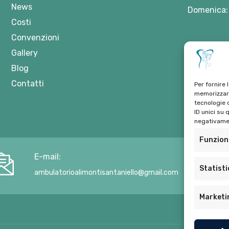
News
Domenica:
Costi
Convenzioni
Gallery
Blog
Contatti
Per fornire 
memorizzare
tecnologie 
ID unici su 
negativamen
Funzion
E-mail:
Statist
ambulatorioalimontisantaniello@gmail.com
Marketi