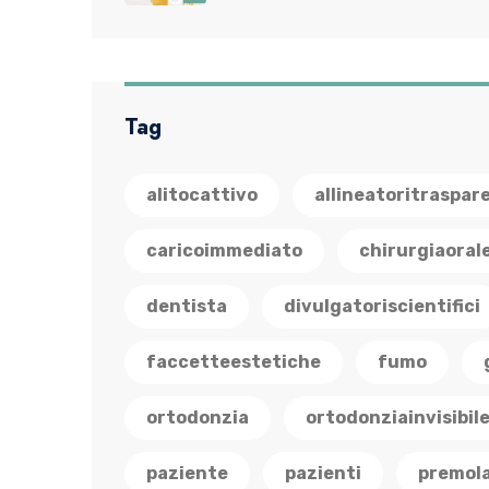
Tag
alitocattivo
allineatoritraspar
caricoimmediato
chirurgiaoral
dentista
divulgatoriscientifici
faccetteestetiche
fumo
ortodonzia
ortodonziainvisibil
paziente
pazienti
premola