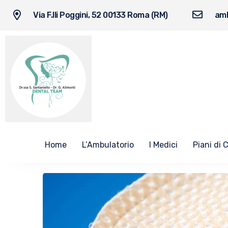
Via F.lli Poggini, 52 00133 Roma (RM)
amb
Home
L’Ambulatorio
I Medici
Piani di 