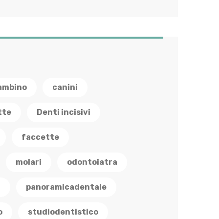
ambino
canini
tte
Denti incisivi
faccette
molari
odontoiatra
a
panoramicadentale
o
studiodentistico