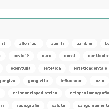
enti
allonfour
aperti
bambini
b
e
covid19
cure
denti
dentidala
edentulia
estetica
esteticadentale
gengiva
gengivite
influencer
lazio
e
ortodonziapediatrica
ortopantomografi
ri
radiografie
salute
sanguinament