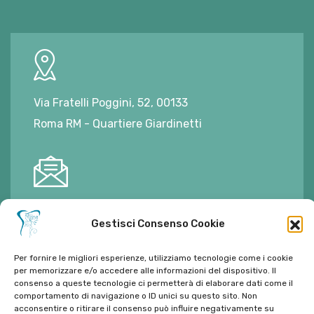
Via Fratelli Poggini, 52, 00133
Roma RM - Quartiere Giardinetti
E-mail:
ambulatorioalimontisantaniello@gmail.com
Gestisci Consenso Cookie
Per fornire le migliori esperienze, utilizziamo tecnologie come i cookie
per memorizzare e/o accedere alle informazioni del dispositivo. Il
consenso a queste tecnologie ci permetterà di elaborare dati come il
Tel:
06 272342
comportamento di navigazione o ID unici su questo sito. Non
acconsentire o ritirare il consenso può influire negativamente su