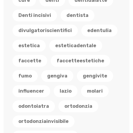
cure
denti
dentidalatte
Denti incisivi
dentista
divulgatoriscientifici
edentulia
estetica
esteticadentale
faccette
faccetteestetiche
fumo
gengiva
gengivite
influencer
lazio
molari
odontoiatra
ortodonzia
ortodonziainvisibile