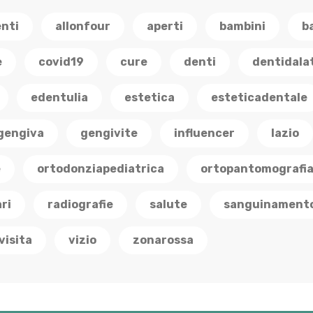
enti
allonfour
aperti
bambini
b
e
covid19
cure
denti
dentidala
edentulia
estetica
esteticadentale
gengiva
gengivite
influencer
lazio
e
ortodonziapediatrica
ortopantomografi
ri
radiografie
salute
sanguinament
visita
vizio
zonarossa