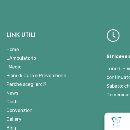
LINK UTILI
Home
Si riceve
L’Ambulatorio
I Medici
Lunedì – V
Piani di Cura e Prevenzione
continuato
Perché sceglierci?
Sabato: ch
News
Domenica:
Costi
Convenzioni
Gallery
Blog