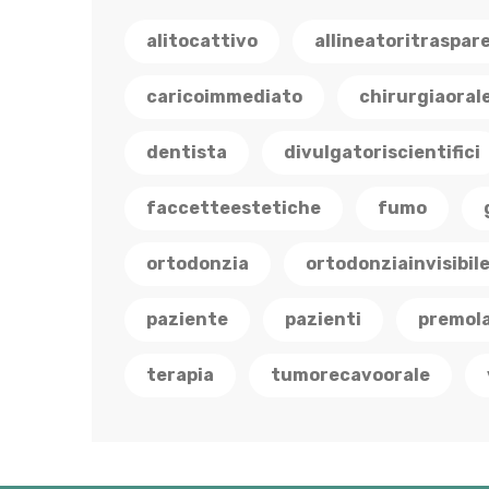
alitocattivo
allineatoritraspar
caricoimmediato
chirurgiaoral
dentista
divulgatoriscientifici
faccetteestetiche
fumo
ortodonzia
ortodonziainvisibil
paziente
pazienti
premola
terapia
tumorecavoorale