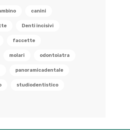
ambino
canini
tte
Denti incisivi
faccette
molari
odontoiatra
a
panoramicadentale
o
studiodentistico