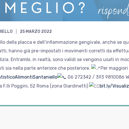
NIELLO
25 MARZO 2022
llo della placca e dell’infiammazione gengivale, anche se quell
fatti, hanno già pre-impostati i movimenti corretti da effett
izia. Entrambi, in realtà, sono validi se vengono usati in m
ti sia nella parte anteriore che posteriore.
Per maggiori 
isticoAlimontiSantaniello
06 272342 / 393 9810086 
a F.lli Poggini, 52 Roma (zona Giardinetti)
bit.ly/Visual