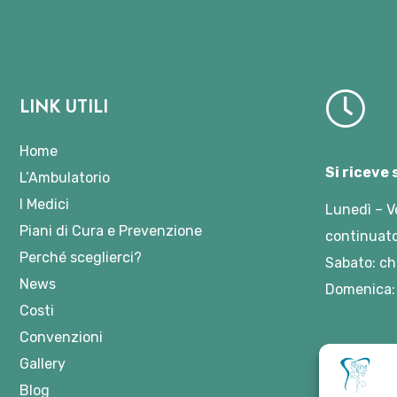
LINK UTILI
Home
Si riceve
L’Ambulatorio
I Medici
Lunedì – V
Piani di Cura e Prevenzione
continuato
Perché sceglierci?
Sabato: ch
News
Domenica:
Costi
Convenzioni
Gallery
Blog