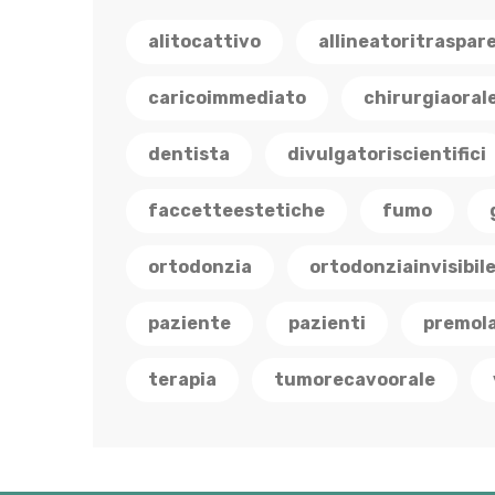
alitocattivo
allineatoritraspar
caricoimmediato
chirurgiaoral
dentista
divulgatoriscientifici
faccetteestetiche
fumo
ortodonzia
ortodonziainvisibil
paziente
pazienti
premola
terapia
tumorecavoorale