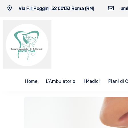
Via F.lli Poggini, 52 00133 Roma (RM)
amb
Home
L’Ambulatorio
I Medici
Piani di 