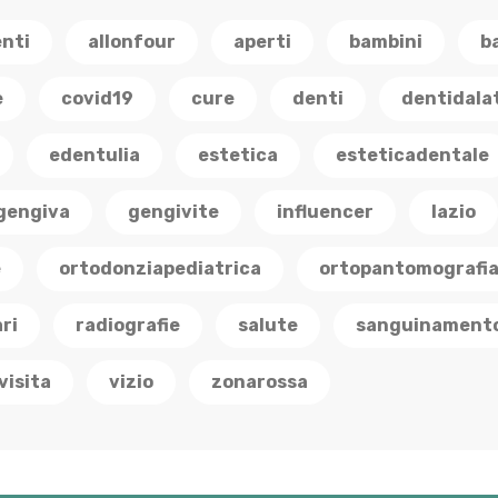
enti
allonfour
aperti
bambini
b
e
covid19
cure
denti
dentidala
edentulia
estetica
esteticadentale
gengiva
gengivite
influencer
lazio
e
ortodonziapediatrica
ortopantomografi
ri
radiografie
salute
sanguinament
visita
vizio
zonarossa