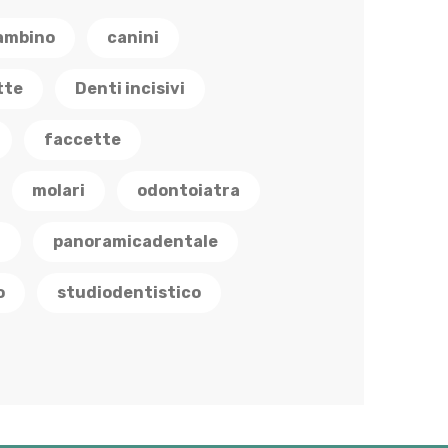
ambino
canini
tte
Denti incisivi
faccette
molari
odontoiatra
a
panoramicadentale
o
studiodentistico