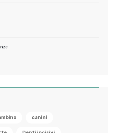
anze
ambino
canini
tte
Denti incisivi