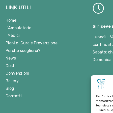
LINK UTILI
Home
Si riceve
L’Ambulatorio
I Medici
Lunedì – V
Piani di Cura e Prevenzione
continuato
Perché sceglierci?
Sabato: ch
News
Domenica:
Costi
Convenzioni
Gallery
Blog
Contatti
Per fornire 
memorizzare
tecnologie 
ID unici su 