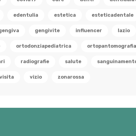
edentulia
estetica
esteticadentale
gengiva
gengivite
influencer
lazio
e
ortodonziapediatrica
ortopantomografi
ri
radiografie
salute
sanguinament
visita
vizio
zonarossa