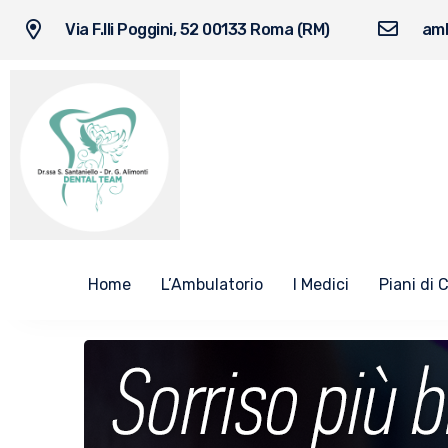
Via F.lli Poggini, 52 00133 Roma (RM)
amb
Home
L’Ambulatorio
I Medici
Piani di 