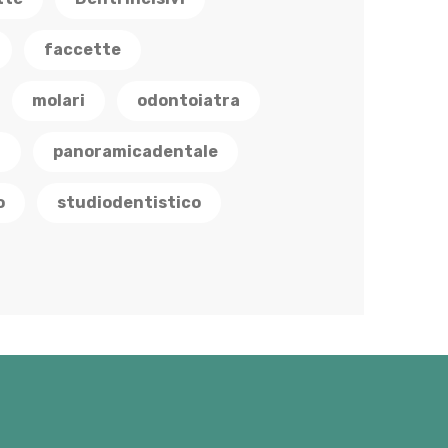
faccette
molari
odontoiatra
a
panoramicadentale
o
studiodentistico