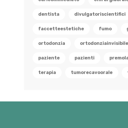
dentista
divulgatoriscientifici
faccetteestetiche
fumo
ortodonzia
ortodonziainvisibil
paziente
pazienti
premola
terapia
tumorecavoorale