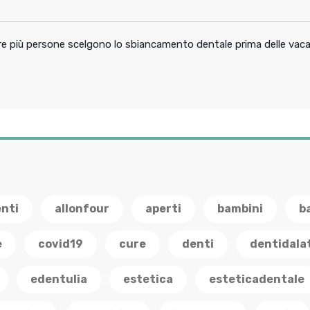
pre più persone scelgono lo sbiancamento dentale prima delle vac
enti
allonfour
aperti
bambini
b
e
covid19
cure
denti
dentidala
edentulia
estetica
esteticadentale