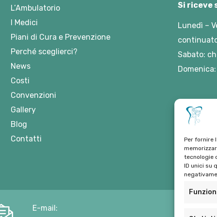
Si riceve
L’Ambulatorio
I Medici
Lunedì – V
Piani di Cura e Prevenzione
continuato
Perché sceglierci?
Sabato: ch
News
Domenica:
Costi
Convenzioni
Gallery
Blog
Contatti
Per fornire 
memorizzare
tecnologie 
ID unici su 
negativamen
Funzion
E-mail: