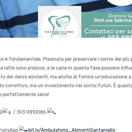
o è fondamentale. Plasmata per preservare i sorrisi dei più p
da latte sono preziosi, e le carie in questa fase possono infl
to dei danni esistenti, ma anche di fornire un’educazione a g
to correttivo, ma un investimento nei sorrisi futuri. È quest
so perfettamente sano!
42
/ 393 9810086
WhatsApp
bit.ly/Ambulatorio_AlimontiSantaniello