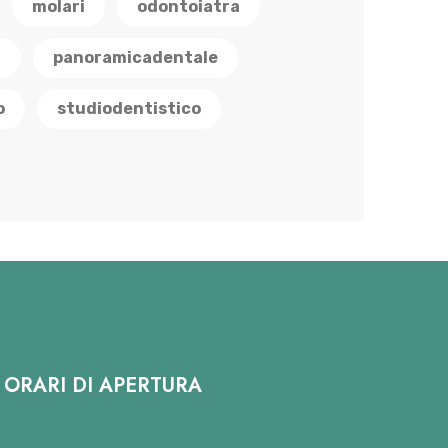
molari
odontoiatra
a
panoramicadentale
o
studiodentistico
ORARI DI APERTURA