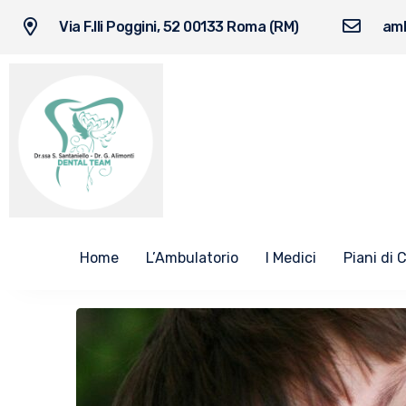
Via F.lli Poggini, 52 00133 Roma (RM)
amb
Home
L’Ambulatorio
I Medici
Piani di 