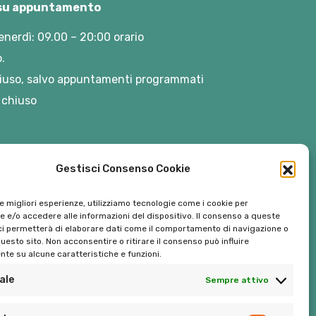
 su appuntamento
enerdì: 09.00 – 20:00 orario
.
iuso, salvo appuntamenti programmati
 chiuso
Gestisci Consenso Cookie
le migliori esperienze, utilizziamo tecnologie come i cookie per
 e/o accedere alle informazioni del dispositivo. Il consenso a queste
ci permetterà di elaborare dati come il comportamento di navigazione o
questo sito. Non acconsentire o ritirare il consenso può influire
te su alcune caratteristiche e funzioni.
ale
Sempre attivo
Tel:
06 272342