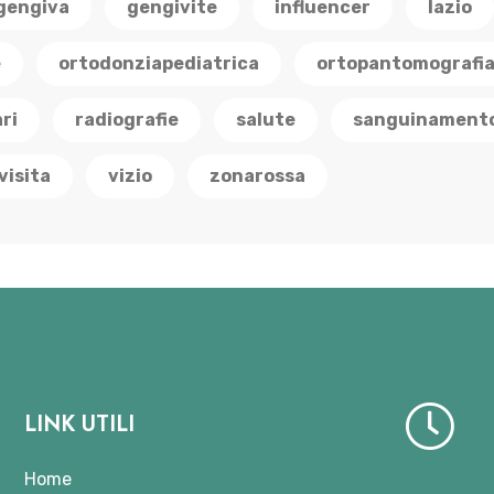
gengiva
gengivite
influencer
lazio
e
ortodonziapediatrica
ortopantomografi
ri
radiografie
salute
sanguinament
visita
vizio
zonarossa
LINK UTILI
Home