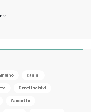
anze
ambino
canini
tte
Denti incisivi
faccette