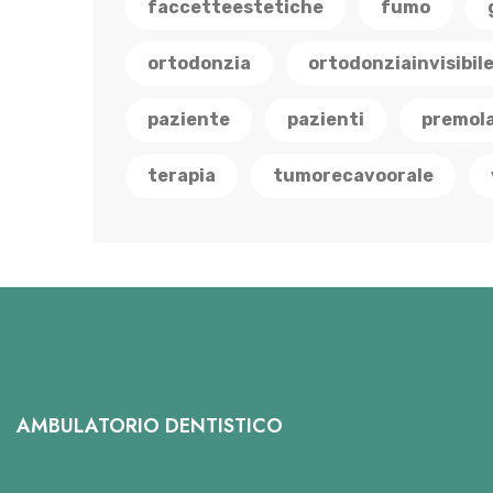
faccetteestetiche
fumo
ortodonzia
ortodonziainvisibil
paziente
pazienti
premola
terapia
tumorecavoorale
AMBULATORIO DENTISTICO