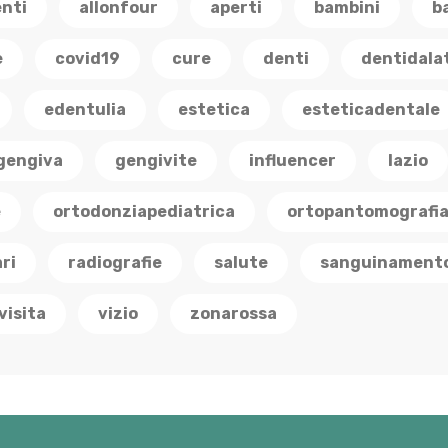
enti
allonfour
aperti
bambini
b
e
covid19
cure
denti
dentidala
edentulia
estetica
esteticadentale
gengiva
gengivite
influencer
lazio
e
ortodonziapediatrica
ortopantomografi
ri
radiografie
salute
sanguinament
visita
vizio
zonarossa