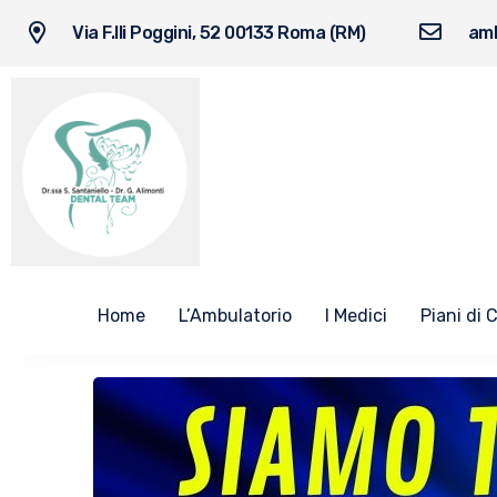
Via F.lli Poggini, 52 00133 Roma (RM)
amb
Home
L’Ambulatorio
I Medici
Piani di 