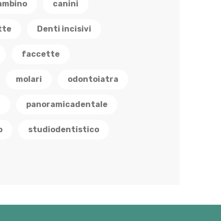
ambino
canini
tte
Denti incisivi
faccette
molari
odontoiatra
a
panoramicadentale
o
studiodentistico