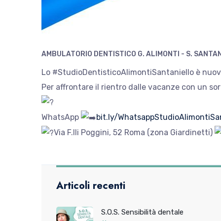
AMBULATORIO DENTISTICO G. ALIMONTI - S. SANTA
Lo #StudioDentisticoAlimontiSantaniello è nuov
Per affrontare il rientro dalle vacanze con un so
WhatsApp
bit.ly/WhatsappStudioAlimontiSan
Via F.lli Poggini, 52 Roma (zona Giardinetti)
Articoli recenti
S.O.S. Sensibilità dentale