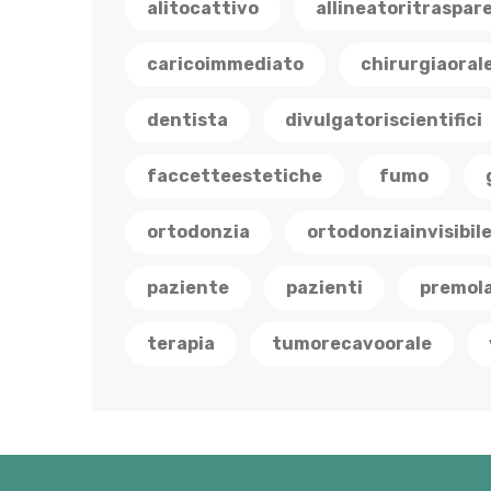
alitocattivo
allineatoritraspar
caricoimmediato
chirurgiaoral
dentista
divulgatoriscientifici
faccetteestetiche
fumo
ortodonzia
ortodonziainvisibil
paziente
pazienti
premola
terapia
tumorecavoorale