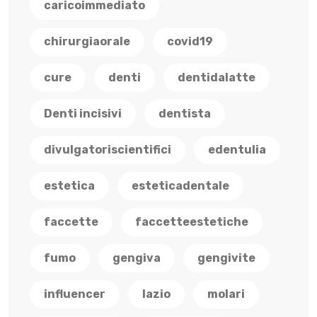
caricoimmediato
chirurgiaorale
covid19
cure
denti
dentidalatte
Denti incisivi
dentista
divulgatoriscientifici
edentulia
estetica
esteticadentale
faccette
faccetteestetiche
fumo
gengiva
gengivite
influencer
lazio
molari