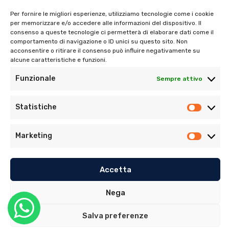
Per fornire le migliori esperienze, utilizziamo tecnologie come i cookie
per memorizzare e/o accedere alle informazioni del dispositivo. Il
consenso a queste tecnologie ci permetterà di elaborare dati come il
Tel:
06 272342
comportamento di navigazione o ID unici su questo sito. Non
acconsentire o ritirare il consenso può influire negativamente su
Tel:
393 9810086
alcune caratteristiche e funzioni.
Funzionale
Sempre attivo
Statistiche
Marketing
© Copyright 2022. Tutti i diritti riservati di Ambulatorio
Dentistico Santaniello Alimonti
Accetta
Privacy Policy
–
Cookie Policy (UE)
Nega
Sito realizzato da
MG Group Italia
Salva preferenze