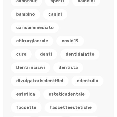
allonfour
aperti
bambini
bambino
canini
caricoimmediato
chirurgiaorale
covid19
cure
denti
dentidalatte
Denti incisivi
dentista
divulgatoriscientifici
edentulia
estetica
esteticadentale
faccette
faccetteestetiche