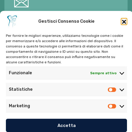
E-mail:
ambulatorioalimontisantaniello@gmail.com
Gestisci Consenso Cookie
Per fornire le migliori esperienze, utilizziamo tecnologie come i cookie
per memorizzare e/o accedere alle informazioni del dispositivo. Il
consenso a queste tecnologie ci permetterà di elaborare dati come il
comportamento di navigazione o ID unici su questo sito. Non
Tel:
06 272342
acconsentire o ritirare il consenso può influire negativamente su
Tel:
393 9810086
alcune caratteristiche e funzioni.
Funzionale
Sempre attivo
Statistiche
Marketing
© Copyright 2022. Tutti i diritti riservati di Ambulatorio
Dentistico Santaniello Alimonti
Accetta