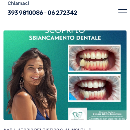
Chiamaci
393 9810086
-
06 272342