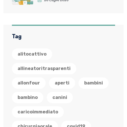
28 Luglio 2026
Tag
alitocattivo
allineatoritrasparenti
allonfour
aperti
bambini
bambino
canini
caricoimmediato
chirurgiaorale
covid19