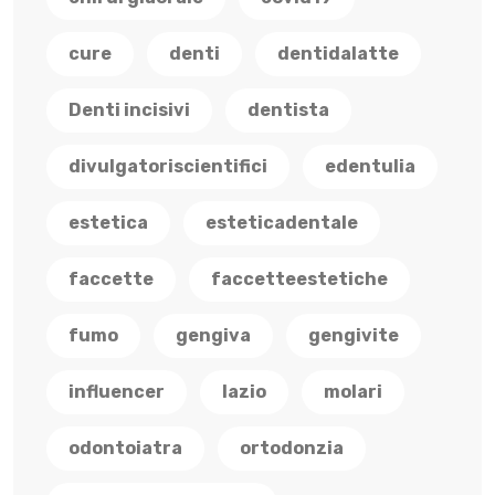
cure
denti
dentidalatte
Denti incisivi
dentista
divulgatoriscientifici
edentulia
estetica
esteticadentale
faccette
faccetteestetiche
fumo
gengiva
gengivite
influencer
lazio
molari
odontoiatra
ortodonzia