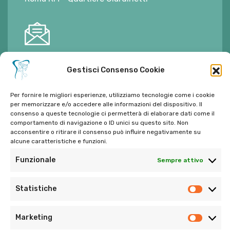
E-mail:
ambulatorioalimontisantaniello@gmail.com
Gestisci Consenso Cookie
Per fornire le migliori esperienze, utilizziamo tecnologie come i cookie
per memorizzare e/o accedere alle informazioni del dispositivo. Il
consenso a queste tecnologie ci permetterà di elaborare dati come il
comportamento di navigazione o ID unici su questo sito. Non
Tel:
06 272342
acconsentire o ritirare il consenso può influire negativamente su
Tel:
393 9810086
alcune caratteristiche e funzioni.
Funzionale
Sempre attivo
Statistiche
Marketing
© Copyright 2022. Tutti i diritti riservati di Ambulatorio