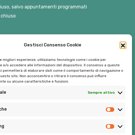
iuso, salvo appuntamenti programmati
 chiuso
Gestisci Consenso Cookie
le migliori esperienze, utilizziamo tecnologie come i cookie per
 e/o accedere alle informazioni del dispositivo. Il consenso a queste
ci permetterà di elaborare dati come il comportamento di navigazione o
questo sito. Non acconsentire o ritirare il consenso può influire
te su alcune caratteristiche e funzioni.
ale
Sempre attivo
Tel:
06 272342
iche
Tel:
393 9810086
ng