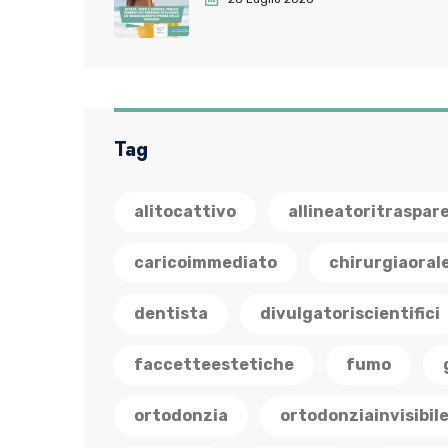
Tag
alitocattivo
allineatoritraspar
caricoimmediato
chirurgiaoral
dentista
divulgatoriscientifici
faccetteestetiche
fumo
ortodonzia
ortodonziainvisibil