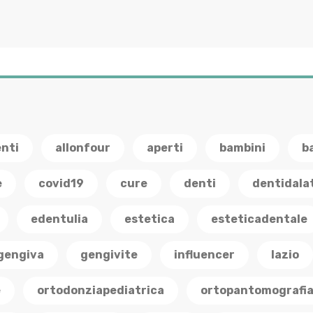
enti
allonfour
aperti
bambini
b
e
covid19
cure
denti
dentidala
edentulia
estetica
esteticadentale
gengiva
gengivite
influencer
lazio
e
ortodonziapediatrica
ortopantomografi