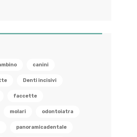
ambino
canini
tte
Denti incisivi
faccette
molari
odontoiatra
a
panoramicadentale