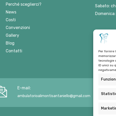
Perché sceglierci?
Sabato: ch
News
Domenica:
Costi
Convenzioni
Gallery
Blog
Contatti
Per fornire 
memorizzare
tecnologie 
ID unici su 
negativamen
Funzion
E-mail:
Statist
ambulatorioalimontisantaniello@gmail.com
Marketi