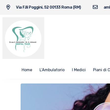
Via F.lli Poggini, 52 00133 Roma (RM)
amb
Home
L’Ambulatorio
I Medici
Piani di 