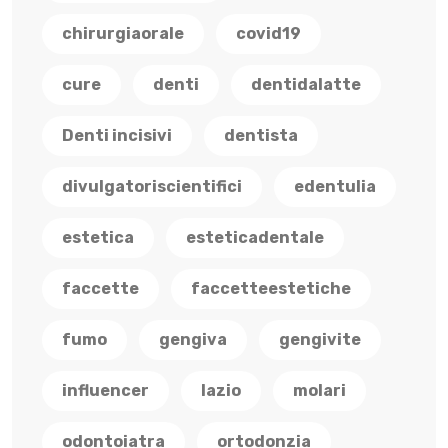
chirurgiaorale
covid19
cure
denti
dentidalatte
Denti incisivi
dentista
divulgatoriscientifici
edentulia
estetica
esteticadentale
faccette
faccetteestetiche
fumo
gengiva
gengivite
influencer
lazio
molari
odontoiatra
ortodonzia