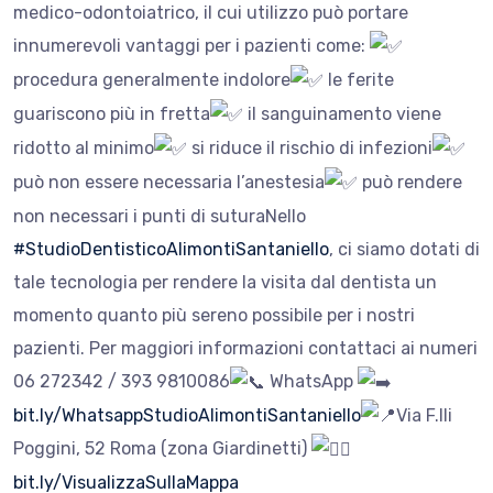
medico-odontoiatrico, il cui utilizzo può portare
innumerevoli vantaggi per i pazienti come:
procedura generalmente indolore
le ferite
guariscono più in fretta
il sanguinamento viene
ridotto al minimo
si riduce il rischio di infezioni
può non essere necessaria l’anestesia
può rendere
non necessari i punti di suturaNello
#StudioDentisticoAlimontiSantaniello
, ci siamo dotati di
tale tecnologia per rendere la visita dal dentista un
momento quanto più sereno possibile per i nostri
pazienti. Per maggiori informazioni contattaci ai numeri
06 272342 / 393 9810086
​WhatsApp
bit.ly/WhatsappStudioAlimontiSantaniello
Via F.lli
Poggini, 52 Roma (zona Giardinetti)
bit.ly/VisualizzaSullaMappa