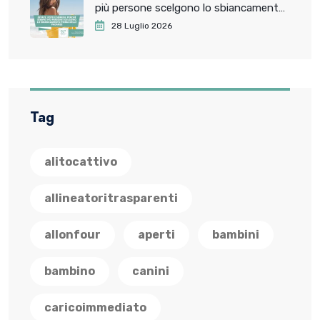
più persone scelgono lo sbiancamento
dentale prima delle vacanze
28 Luglio 2026
Tag
alitocattivo
allineatoritrasparenti
allonfour
aperti
bambini
bambino
canini
caricoimmediato