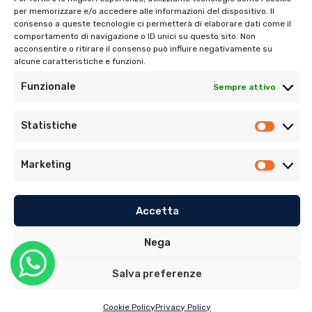
per memorizzare e/o accedere alle informazioni del dispositivo. Il
consenso a queste tecnologie ci permetterà di elaborare dati come il
comportamento di navigazione o ID unici su questo sito. Non
Tel:
06 272342
acconsentire o ritirare il consenso può influire negativamente su
Tel:
393 9810086
alcune caratteristiche e funzioni.
Funzionale
Sempre attivo
Statistiche
Marketing
© Copyright 2022. Tutti i diritti riservati di Ambulatorio
Dentistico Santaniello Alimonti
Accetta
Privacy Policy
–
Cookie Policy (UE)
Nega
Sito realizzato da
MG Group Italia
Salva preferenze
Cookie Policy
Privacy Policy