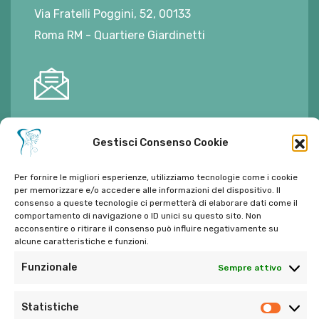
Via Fratelli Poggini, 52, 00133
Roma RM - Quartiere Giardinetti
E-mail:
ambulatorioalimontisantaniello@gmail.com
Gestisci Consenso Cookie
Per fornire le migliori esperienze, utilizziamo tecnologie come i cookie
per memorizzare e/o accedere alle informazioni del dispositivo. Il
consenso a queste tecnologie ci permetterà di elaborare dati come il
Tel:
06 272342
comportamento di navigazione o ID unici su questo sito. Non
acconsentire o ritirare il consenso può influire negativamente su
Tel:
393 9810086
alcune caratteristiche e funzioni.
Funzionale
Sempre attivo
Statistiche