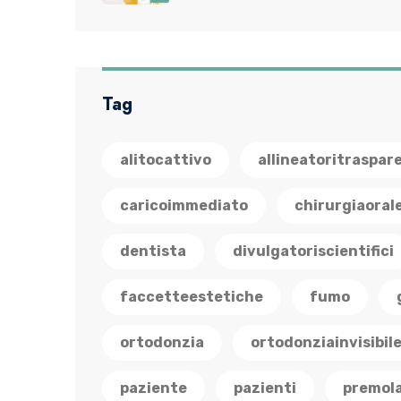
Tag
alitocattivo
allineatoritraspar
caricoimmediato
chirurgiaoral
dentista
divulgatoriscientifici
faccetteestetiche
fumo
ortodonzia
ortodonziainvisibil
paziente
pazienti
premola