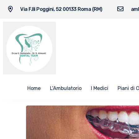
Via F.lli Poggini, 52 00133 Roma (RM)
amb
Home
L’Ambulatorio
I Medici
Piani di 