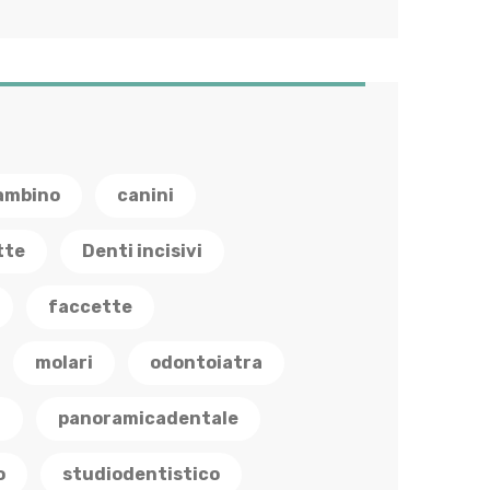
ambino
canini
tte
Denti incisivi
faccette
molari
odontoiatra
a
panoramicadentale
o
studiodentistico