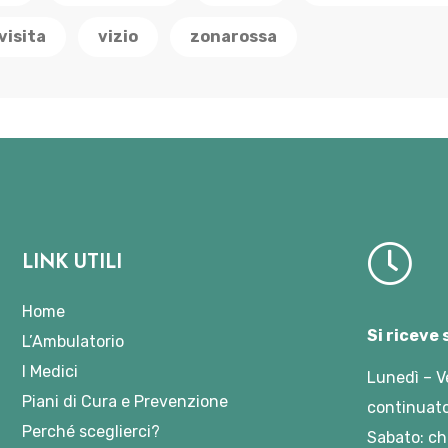
visita
vizio
zonarossa
LINK UTILI
Home
Si riceve
L’Ambulatorio
I Medici
Lunedì – V
Piani di Cura e Prevenzione
continuato
Perché sceglierci?
Sabato: ch