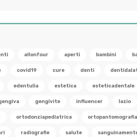
enti
allonfour
aperti
bambini
b
e
covid19
cure
denti
dentidala
edentulia
estetica
esteticadentale
gengiva
gengivite
influencer
lazio
e
ortodonziapediatrica
ortopantomografi
ri
radiografie
salute
sanguinament