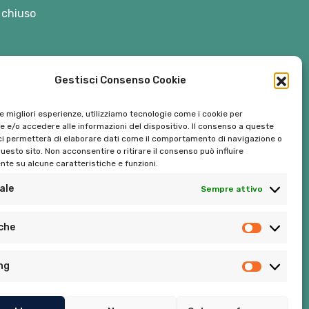
 chiuso
Gestisci Consenso Cookie
le migliori esperienze, utilizziamo tecnologie come i cookie per
 e/o accedere alle informazioni del dispositivo. Il consenso a queste
ci permetterà di elaborare dati come il comportamento di navigazione o
questo sito. Non acconsentire o ritirare il consenso può influire
te su alcune caratteristiche e funzioni.
ale
Sempre attivo
Tel:
06 272342
iche
Tel:
393 9810086
ng