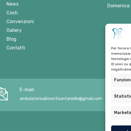
News
Domenica:
Costi
Convenzioni
Gallery
Blog
Contatti
Per fornire 
memorizzare
tecnologie 
ID unici su 
negativamen
Funzion
E-mail:
Statist
ambulatorioalimontisantaniello@gmail.com
Marketi