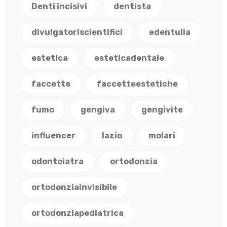
Denti incisivi
dentista
divulgatoriscientifici
edentulia
estetica
esteticadentale
faccette
faccetteestetiche
fumo
gengiva
gengivite
influencer
lazio
molari
odontoiatra
ortodonzia
ortodonziainvisibile
ortodonziapediatrica