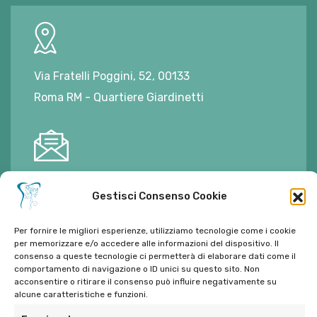
Via Fratelli Poggini, 52, 00133
Roma RM - Quartiere Giardinetti
E-mail:
ambulatorioalimontisantaniello@gmail.com
Gestisci Consenso Cookie
Per fornire le migliori esperienze, utilizziamo tecnologie come i cookie
per memorizzare e/o accedere alle informazioni del dispositivo. Il
consenso a queste tecnologie ci permetterà di elaborare dati come il
comportamento di navigazione o ID unici su questo sito. Non
Tel:
06 272342
acconsentire o ritirare il consenso può influire negativamente su
Tel:
393 9810086
alcune caratteristiche e funzioni.