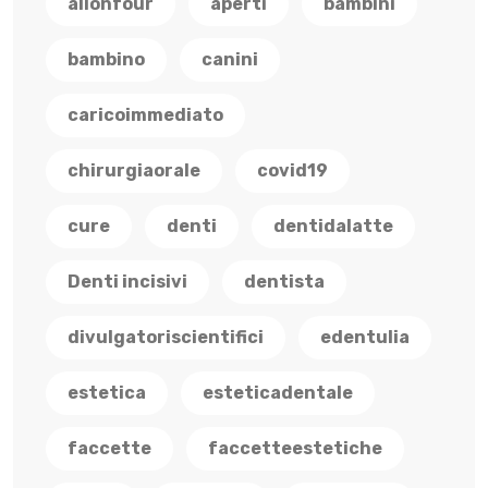
allonfour
aperti
bambini
bambino
canini
caricoimmediato
chirurgiaorale
covid19
cure
denti
dentidalatte
Denti incisivi
dentista
divulgatoriscientifici
edentulia
estetica
esteticadentale
faccette
faccetteestetiche