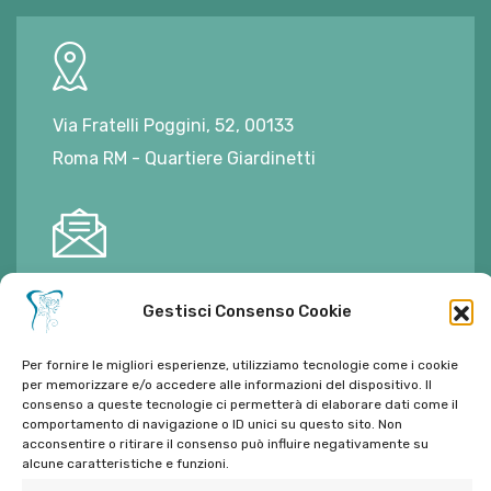
Via Fratelli Poggini, 52, 00133
Roma RM - Quartiere Giardinetti
E-mail:
ambulatorioalimontisantaniello@gmail.com
Gestisci Consenso Cookie
Per fornire le migliori esperienze, utilizziamo tecnologie come i cookie
per memorizzare e/o accedere alle informazioni del dispositivo. Il
consenso a queste tecnologie ci permetterà di elaborare dati come il
Tel:
06 272342
comportamento di navigazione o ID unici su questo sito. Non
acconsentire o ritirare il consenso può influire negativamente su
Tel:
393 9810086
alcune caratteristiche e funzioni.