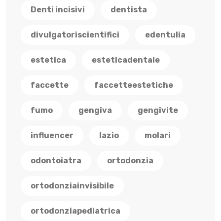
Denti incisivi
dentista
divulgatoriscientifici
edentulia
estetica
esteticadentale
faccette
faccetteestetiche
fumo
gengiva
gengivite
influencer
lazio
molari
odontoiatra
ortodonzia
ortodonziainvisibile
ortodonziapediatrica