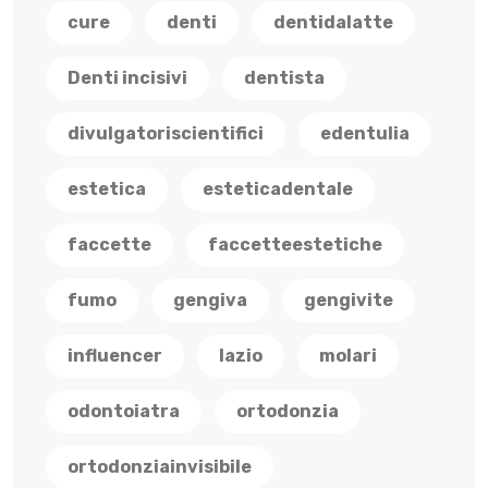
cure
denti
dentidalatte
Denti incisivi
dentista
divulgatoriscientifici
edentulia
estetica
esteticadentale
faccette
faccetteestetiche
fumo
gengiva
gengivite
influencer
lazio
molari
odontoiatra
ortodonzia
ortodonziainvisibile