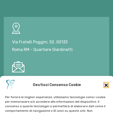
Via Fratelli Poggini, 52, 00133
Roma RM - Quartiere Giardinetti
E-mail:
ambulatorioalimontisantaniello@gmail.com
Gestisci Consenso Cookie
Per fornire le migliori esperienze, utilizziamo tecnologie come i cookie
per memorizzare e/o accedere alle informazioni del dispositivo. Il
consenso a queste tecnologie ci permetterà di elaborare dati come il
Tel:
06 272342
comportamento di navigazione o ID unici su questo sito. Non