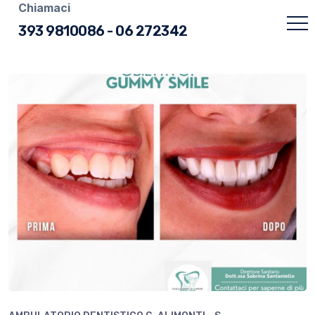
Chiamaci
393 9810086
-
06 272342