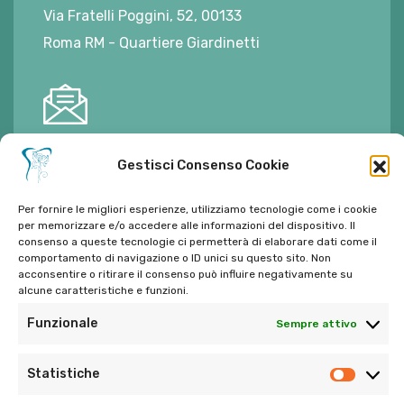
Via Fratelli Poggini, 52, 00133
Roma RM - Quartiere Giardinetti
E-mail:
ambulatorioalimontisantaniello@gmail.com
Gestisci Consenso Cookie
Per fornire le migliori esperienze, utilizziamo tecnologie come i cookie
per memorizzare e/o accedere alle informazioni del dispositivo. Il
consenso a queste tecnologie ci permetterà di elaborare dati come il
comportamento di navigazione o ID unici su questo sito. Non
Tel:
06 272342
acconsentire o ritirare il consenso può influire negativamente su
Tel:
393 9810086
alcune caratteristiche e funzioni.
Funzionale
Sempre attivo
Statistiche