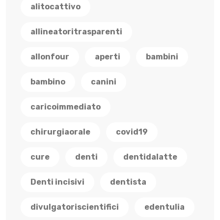
alitocattivo
allineatoritrasparenti
allonfour
aperti
bambini
bambino
canini
caricoimmediato
chirurgiaorale
covid19
cure
denti
dentidalatte
Denti incisivi
dentista
divulgatoriscientifici
edentulia