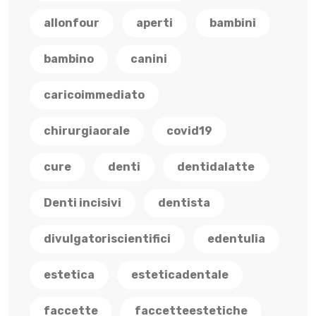
allonfour
aperti
bambini
bambino
canini
caricoimmediato
chirurgiaorale
covid19
cure
denti
dentidalatte
Denti incisivi
dentista
divulgatoriscientifici
edentulia
estetica
esteticadentale
faccette
faccetteestetiche