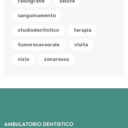
radiografie
salute
sanguinamento
studiodentistico
terapia
tumorecavoorale
visita
vizio
zonarossa
AMBULATORIO DENTISTICO