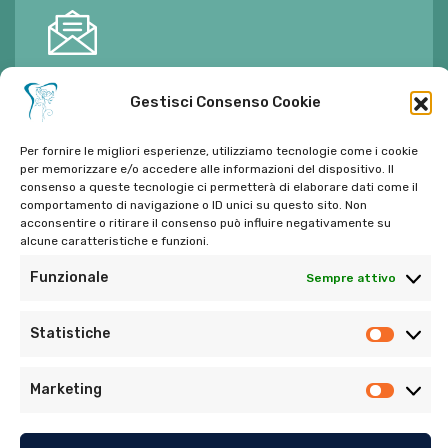
E-mail:
ambulatorioalimontisantaniello@gmail.com
Gestisci Consenso Cookie
Per fornire le migliori esperienze, utilizziamo tecnologie come i cookie
per memorizzare e/o accedere alle informazioni del dispositivo. Il
consenso a queste tecnologie ci permetterà di elaborare dati come il
comportamento di navigazione o ID unici su questo sito. Non
Tel:
06 272342
acconsentire o ritirare il consenso può influire negativamente su
Tel:
393 9810086
alcune caratteristiche e funzioni.
Funzionale
Sempre attivo
Statistiche
Marketing
© Copyright 2022. Tutti i diritti riservati di Ambulatorio
Dentistico Santaniello Alimonti