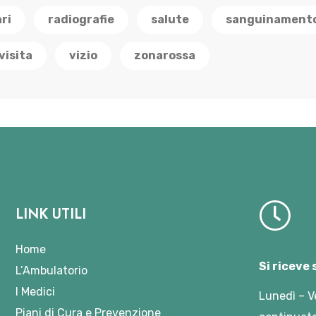
ri
radiografie
salute
sanguinament
visita
vizio
zonarossa
LINK UTILI
Home
Si riceve
L’Ambulatorio
I Medici
Lunedì – V
Piani di Cura e Prevenzione