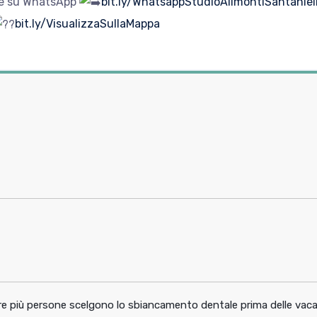
te su WhatsApp
bit.ly/WhatsappStudioAlimontiSantaniel
bit.ly/VisualizzaSullaMappa
pre più persone scelgono lo sbiancamento dentale prima delle vac