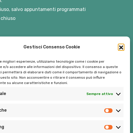
.
iuso, salvo appuntamenti programmati
 chiuso
Gestisci Consenso Cookie
le migliori esperienze, utilizziamo tecnologie come i cookie per
 e/o accedere alle informazioni del dispositivo. Il consenso a queste
ci permetterà di elaborare dati come il comportamento di navigazione o
questo sito. Non acconsentire o ritirare il consenso può influire
te su alcune caratteristiche e funzioni.
ale
Sempre attivo
Tel:
06 272342
iche
Tel:
393 9810086
ng