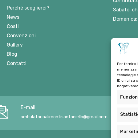
continuato
Perché sceglierci?
Sabato: ch
News
Domenica:
Costi
Convenzioni
Gallery
Blog
Contatti
Per fornire 
memorizzare
tecnologie 
ID unici su 
negativamen
Funzion
E-mail:
Statist
ambulatorioalimontisantaniello@gmail.com
Marketi