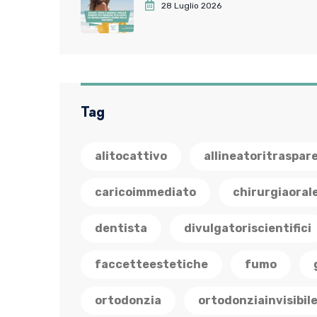
28 Luglio 2026
Tag
alitocattivo
allineatoritraspar
caricoimmediato
chirurgiaoral
dentista
divulgatoriscientifici
faccetteestetiche
fumo
ortodonzia
ortodonziainvisibil