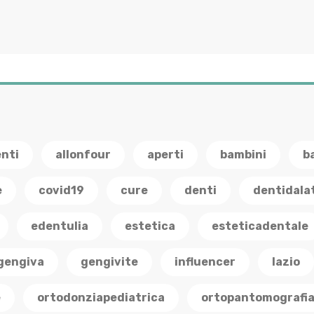
enti
allonfour
aperti
bambini
b
e
covid19
cure
denti
dentidala
edentulia
estetica
esteticadentale
gengiva
gengivite
influencer
lazio
e
ortodonziapediatrica
ortopantomografi