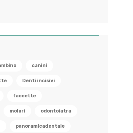
ambino
canini
tte
Denti incisivi
faccette
molari
odontoiatra
a
panoramicadentale