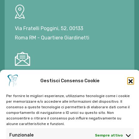
Via Fratelli Poggini, 52, 00133
Roma RM - Quartiere Giardinetti
E-mail:
ambulatorioalimontisantaniello@gmail.com
Gestisci Consenso Cookie
Per fornire le migliori esperienze, utilizziamo tecnologie come i cookie
per memorizzare e/o accedere alle informazioni del dispositivo. Il
consenso a queste tecnologie ci permetterà di elaborare dati come il
comportamento di navigazione o ID unici su questo sito. Non
Tel:
06 272342
acconsentire o ritirare il consenso può influire negativamente su
Tel:
393 9810086
alcune caratteristiche e funzioni.
Funzionale
Sempre attivo