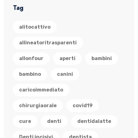
Tag
alitocattivo
allineatoritrasparenti
allonfour
aperti
bambini
bambino
canini
caricoimmediato
chirurgiaorale
covid19
cure
denti
dentidalatte
Denti incisivi
dentista