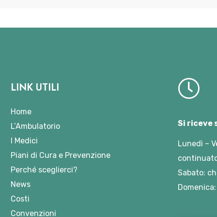
LINK UTILI
Home
Si riceve
L’Ambulatorio
I Medici
Lunedì – V
Piani di Cura e Prevenzione
continuato
Perché sceglierci?
Sabato: ch
News
Domenica:
Costi
Convenzioni