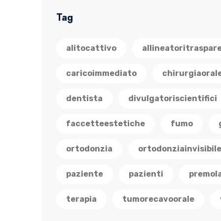
Tag
alitocattivo
allineatoritraspar
caricoimmediato
chirurgiaoral
dentista
divulgatoriscientifici
faccetteestetiche
fumo
ortodonzia
ortodonziainvisibil
paziente
pazienti
premola
terapia
tumorecavoorale