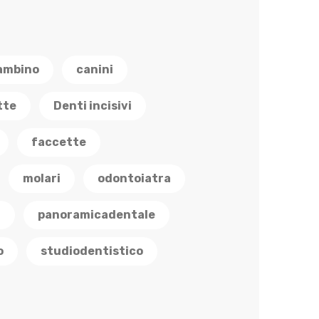
ambino
canini
tte
Denti incisivi
faccette
molari
odontoiatra
a
panoramicadentale
o
studiodentistico