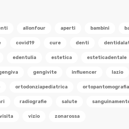
enti
allonfour
aperti
bambini
b
e
covid19
cure
denti
dentidala
edentulia
estetica
esteticadentale
gengiva
gengivite
influencer
lazio
e
ortodonziapediatrica
ortopantomografi
ri
radiografie
salute
sanguinament
visita
vizio
zonarossa