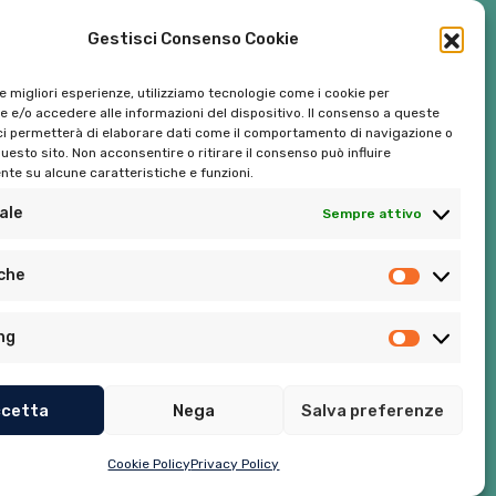
Gestisci Consenso Cookie
le migliori esperienze, utilizziamo tecnologie come i cookie per
 e/o accedere alle informazioni del dispositivo. Il consenso a queste
ci permetterà di elaborare dati come il comportamento di navigazione o
questo sito. Non acconsentire o ritirare il consenso può influire
te su alcune caratteristiche e funzioni.
ale
Sempre attivo
Tel:
06 272342
iche
Tel:
393 9810086
ng
cetta
Nega
Salva preferenze
Privacy Policy
–
Cookie Policy (UE)
Cookie Policy
Privacy Policy
Sito realizzato da
MG Group Italia