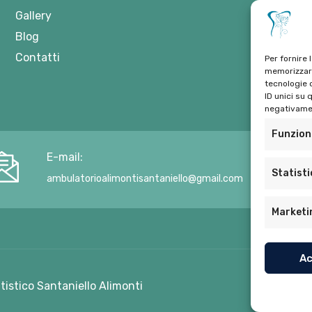
Gallery
Blog
Contatti
Per fornire 
memorizzare
tecnologie 
ID unici su 
negativamen
Funzion
E-mail:
Statist
ambulatorioalimontisantaniello@gmail.com
Marketi
Ac
ntistico Santaniello Alimonti