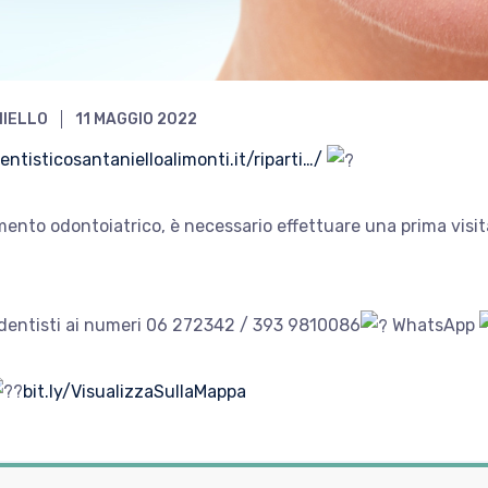
NIELLO
11 MAGGIO 2022
entisticosantanielloalimonti.it/riparti…/
amento odontoiatrico, è necessario effettuare una prima visi
 dentisti ai numeri 06 272342 / 393 9810086
WhatsApp
bit.ly/VisualizzaSullaMappa