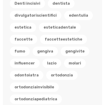
Denti incisivi
dentista
divulgatoriscientifici
edentulia
estetica
esteticadentale
faccette
faccetteestetiche
fumo
gengiva
gengivite
influencer
lazio
molari
odontoiatra
ortodonzia
ortodonziainvisibile
ortodonziapediatrica