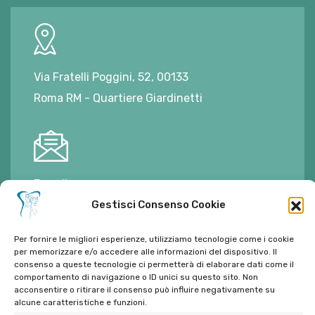
Via Fratelli Poggini, 52, 00133
Roma RM - Quartiere Giardinetti
E-mail:
ambulatorioalimontisantaniello@gmail.com
Gestisci Consenso Cookie
Per fornire le migliori esperienze, utilizziamo tecnologie come i cookie
per memorizzare e/o accedere alle informazioni del dispositivo. Il
consenso a queste tecnologie ci permetterà di elaborare dati come il
Tel:
06 272342
comportamento di navigazione o ID unici su questo sito. Non
acconsentire o ritirare il consenso può influire negativamente su
Tel:
393 9810086
alcune caratteristiche e funzioni.