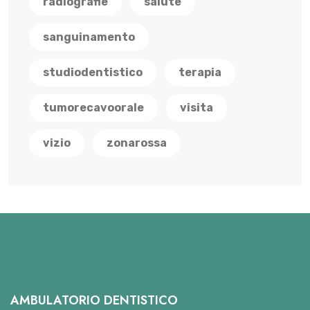
radiografie
salute
sanguinamento
studiodentistico
terapia
tumorecavoorale
visita
vizio
zonarossa
AMBULATORIO DENTISTICO