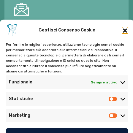
E-mail:
ambulatorioalimontisantaniello@gmail.com
Gestisci Consenso Cookie
Per fornire le migliori esperienze, utilizziamo tecnologie come i cookie
per memorizzare e/o accedere alle informazioni del dispositivo. Il
consenso a queste tecnologie ci permetterà di elaborare dati come il
comportamento di navigazione o ID unici su questo sito. Non
Tel:
06 272342
acconsentire o ritirare il consenso può influire negativamente su
Tel:
393 9810086
alcune caratteristiche e funzioni.
Funzionale
Sempre attivo
Statistiche
Marketing
© Copyright 2022. Tutti i diritti riservati di Ambulatorio
Dentistico Santaniello Alimonti