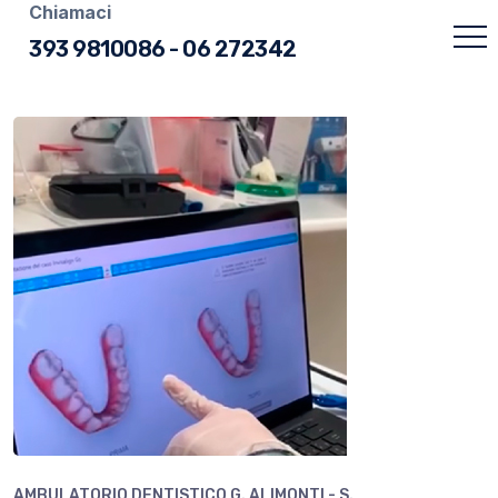
Chiamaci
393 9810086
-
06 272342
AMBULATORIO DENTISTICO G. ALIMONTI - S.