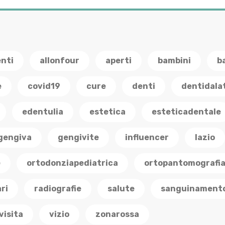
enti
allonfour
aperti
bambini
b
e
covid19
cure
denti
dentidala
edentulia
estetica
esteticadentale
gengiva
gengivite
influencer
lazio
e
ortodonziapediatrica
ortopantomografi
ri
radiografie
salute
sanguinament
visita
vizio
zonarossa