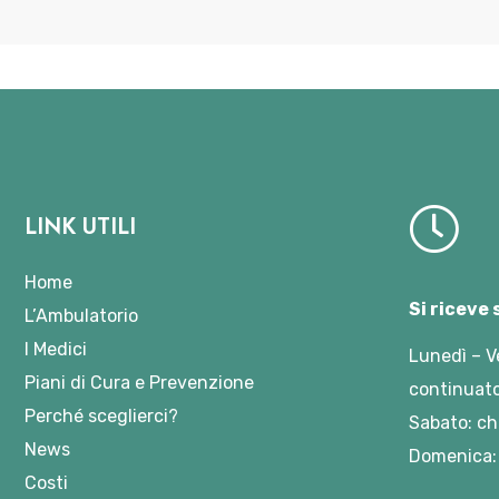
LINK UTILI
Home
Si riceve
L’Ambulatorio
I Medici
Lunedì – V
Piani di Cura e Prevenzione
continuato
Perché sceglierci?
Sabato: ch
News
Domenica:
Costi