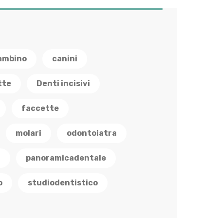
ambino
canini
tte
Denti incisivi
faccette
molari
odontoiatra
a
panoramicadentale
o
studiodentistico