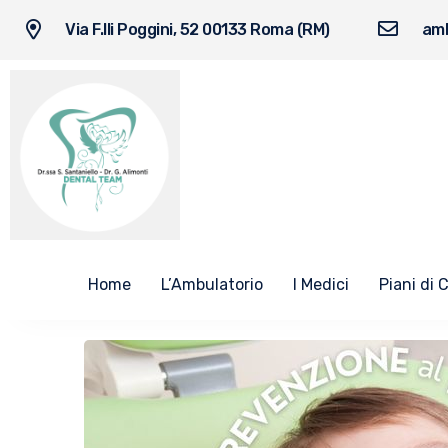
Via F.lli Poggini, 52 00133 Roma (RM)
amb
Home
L’Ambulatorio
I Medici
Piani di 