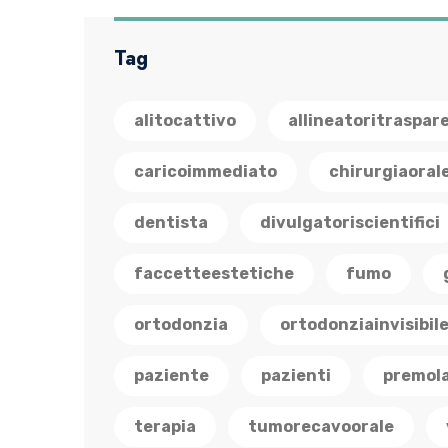
Tag
alitocattivo
allineatoritraspar
caricoimmediato
chirurgiaoral
dentista
divulgatoriscientifici
faccetteestetiche
fumo
ortodonzia
ortodonziainvisibil
paziente
pazienti
premola
terapia
tumorecavoorale