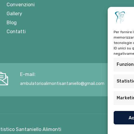
Convenzioni
Gallery
Blog
Contatti
Per fornire 
memorizzare
tecnologie 
ID unici su 
negativamen
Funzion
E-mail:
Statist
ambulatorioalimontisantaniello@gmail.com
Marketi
Ac
ntistico Santaniello Alimonti