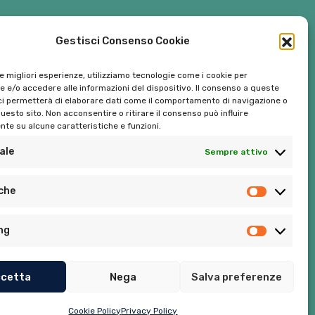
Gestisci Consenso Cookie
le migliori esperienze, utilizziamo tecnologie come i cookie per
 e/o accedere alle informazioni del dispositivo. Il consenso a queste
ci permetterà di elaborare dati come il comportamento di navigazione o
questo sito. Non acconsentire o ritirare il consenso può influire
te su alcune caratteristiche e funzioni.
ale
Sempre attivo
Tel:
06 272342
iche
Tel:
393 9810086
ng
cetta
Nega
Salva preferenze
Privacy Policy
–
Cookie Policy (UE)
Cookie Policy
Privacy Policy
Sito realizzato da
MG Group Italia