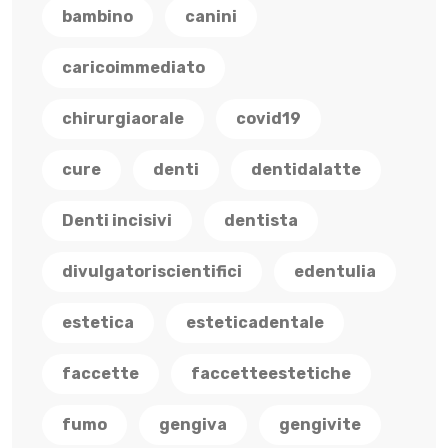
bambino
canini
caricoimmediato
chirurgiaorale
covid19
cure
denti
dentidalatte
Denti incisivi
dentista
divulgatoriscientifici
edentulia
estetica
esteticadentale
faccette
faccetteestetiche
fumo
gengiva
gengivite