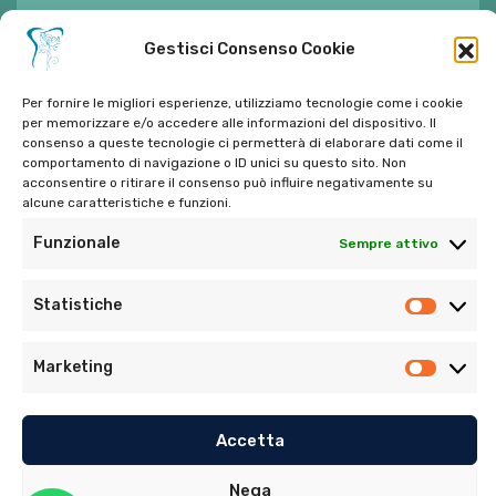
E-mail:
ambulatorioalimontisantaniello@gmail.com
Gestisci Consenso Cookie
Per fornire le migliori esperienze, utilizziamo tecnologie come i cookie
per memorizzare e/o accedere alle informazioni del dispositivo. Il
consenso a queste tecnologie ci permetterà di elaborare dati come il
Tel:
06 272342
comportamento di navigazione o ID unici su questo sito. Non
acconsentire o ritirare il consenso può influire negativamente su
Tel:
393 9810086
alcune caratteristiche e funzioni.
Funzionale
Sempre attivo
Statistiche
Marketing
© Copyright 2022. Tutti i diritti riservati di Ambulatorio
Dentistico Santaniello Alimonti
Accetta
Privacy Policy
–
Cookie Policy (UE)
Nega