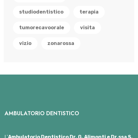
studiodentistico
terapia
tumorecavoorale
visita
vizio
zonarossa
AMBULATORIO DENTISTICO
L’
Ambulatorio Dentistico Dr. G. Alimonti e Dr.ssa S.