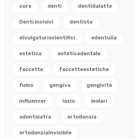
cure
denti
dentidalatte
Denti incisivi
dentista
divulgatoriscientifici
edentulia
estetica
esteticadentale
faccette
faccetteestetiche
fumo
gengiva
gengivite
influencer
lazio
molari
odontoiatra
ortodonzia
ortodonziainvisibile