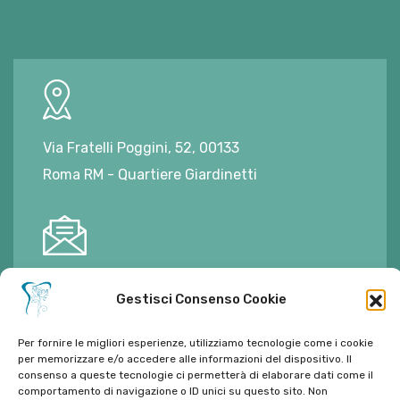
Via Fratelli Poggini, 52, 00133
Roma RM - Quartiere Giardinetti
E-mail:
ambulatorioalimontisantaniello@gmail.com
Gestisci Consenso Cookie
Per fornire le migliori esperienze, utilizziamo tecnologie come i cookie
per memorizzare e/o accedere alle informazioni del dispositivo. Il
consenso a queste tecnologie ci permetterà di elaborare dati come il
Tel:
06 272342
comportamento di navigazione o ID unici su questo sito. Non