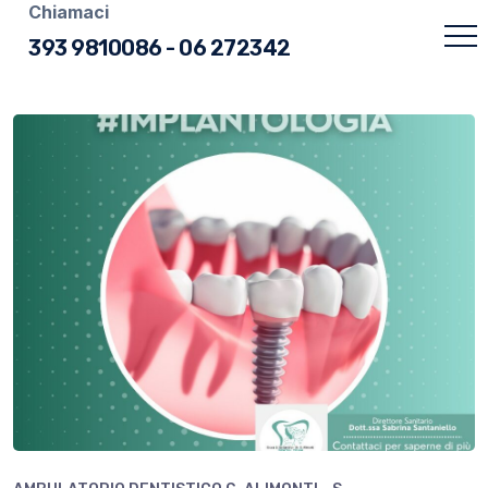
Chiamaci
393 9810086
-
06 272342