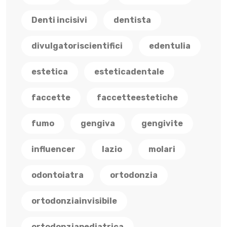
Denti incisivi
dentista
divulgatoriscientifici
edentulia
estetica
esteticadentale
faccette
faccetteestetiche
fumo
gengiva
gengivite
influencer
lazio
molari
odontoiatra
ortodonzia
ortodonziainvisibile
ortodonziapediatrica