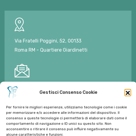
Via Fratelli Poggini, 52, 00133
Roma RM - Quartiere Giardinetti
E-mail:
ambulatorioalimontisantaniello@gmail.com
Gestisci Consenso Cookie
Per fornire le migliori esperienze, utilizziamo tecnologie come i cookie
per memorizzare e/o accedere alle informazioni del dispositivo. Il
consenso a queste tecnologie ci permetterà di elaborare dati come il
Tel:
06 272342
comportamento di navigazione o ID unici su questo sito. Non
acconsentire o ritirare il consenso può influire negativamente su
Tel:
393 9810086
alcune caratteristiche e funzioni.