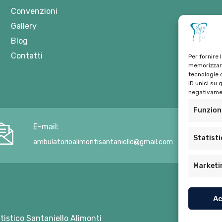
Convenzioni
Gallery
Blog
Contatti
Per fornire 
memorizzare
tecnologie 
ID unici su 
negativamen
Funzion
E-mail:
Statist
ambulatorioalimontisantaniello@gmail.com
Marketi
Ac
ntistico Santaniello Alimonti