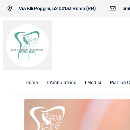
Via F.lli Poggini, 52 00133 Roma (RM)
amb
Home
L’Ambulatorio
I Medici
Piani di 