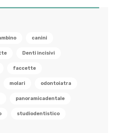
ambino
canini
tte
Denti incisivi
faccette
molari
odontoiatra
a
panoramicadentale
o
studiodentistico