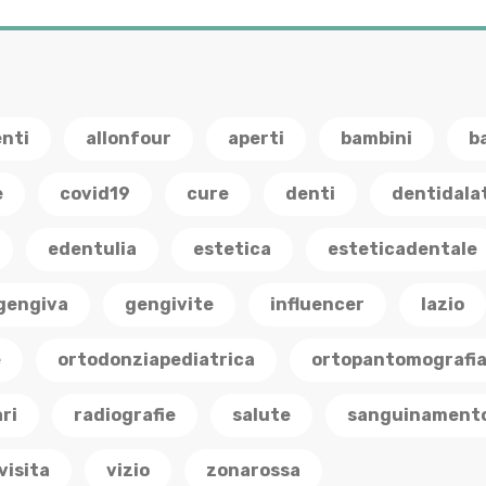
enti
allonfour
aperti
bambini
b
e
covid19
cure
denti
dentidala
edentulia
estetica
esteticadentale
gengiva
gengivite
influencer
lazio
e
ortodonziapediatrica
ortopantomografi
ri
radiografie
salute
sanguinament
visita
vizio
zonarossa