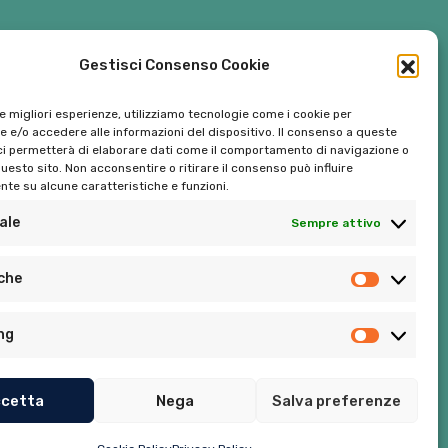
Gestisci Consenso Cookie
le migliori esperienze, utilizziamo tecnologie come i cookie per
 e/o accedere alle informazioni del dispositivo. Il consenso a queste
ci permetterà di elaborare dati come il comportamento di navigazione o
questo sito. Non acconsentire o ritirare il consenso può influire
te su alcune caratteristiche e funzioni.
ale
Sempre attivo
Tel:
06 272342
iche
Tel:
393 9810086
ng
cetta
Nega
Salva preferenze
Privacy Policy
–
Cookie Policy (UE)