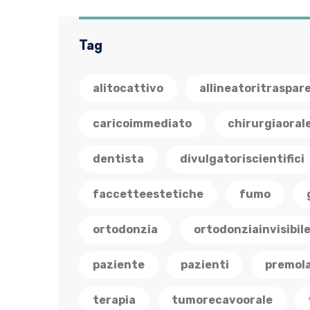
Tag
alitocattivo
allineatoritraspar
caricoimmediato
chirurgiaoral
dentista
divulgatoriscientifici
faccetteestetiche
fumo
ortodonzia
ortodonziainvisibil
paziente
pazienti
premola
terapia
tumorecavoorale