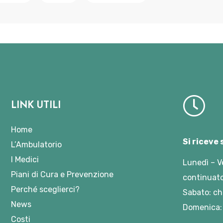
LINK UTILI
Home
Si riceve
L’Ambulatorio
I Medici
Lunedì – V
Piani di Cura e Prevenzione
continuato
Perché sceglierci?
Sabato: ch
News
Domenica:
Costi