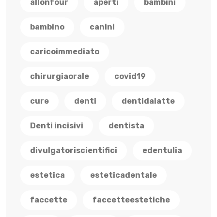
allonfour
aperti
bambini
bambino
canini
caricoimmediato
chirurgiaorale
covid19
cure
denti
dentidalatte
Denti incisivi
dentista
divulgatoriscientifici
edentulia
estetica
esteticadentale
faccette
faccetteestetiche