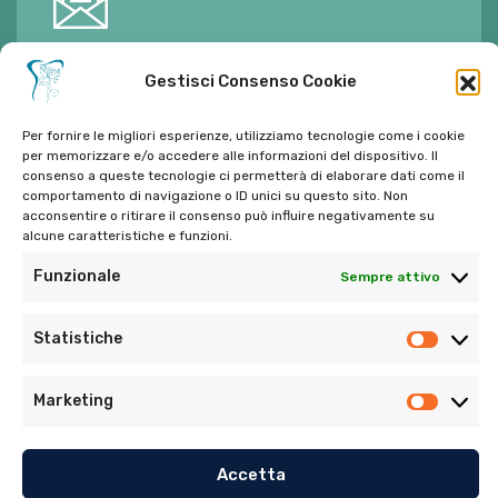
E-mail:
ambulatorioalimontisantaniello@gmail.com
Gestisci Consenso Cookie
Per fornire le migliori esperienze, utilizziamo tecnologie come i cookie
per memorizzare e/o accedere alle informazioni del dispositivo. Il
consenso a queste tecnologie ci permetterà di elaborare dati come il
comportamento di navigazione o ID unici su questo sito. Non
Tel:
06 272342
acconsentire o ritirare il consenso può influire negativamente su
Tel:
393 9810086
alcune caratteristiche e funzioni.
Funzionale
Sempre attivo
Statistiche
Marketing
© Copyright 2022. Tutti i diritti riservati di Ambulatorio
Dentistico Santaniello Alimonti
Accetta