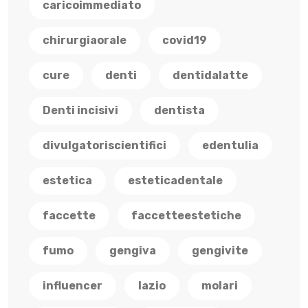
caricoimmediato
chirurgiaorale
covid19
cure
denti
dentidalatte
Denti incisivi
dentista
divulgatoriscientifici
edentulia
estetica
esteticadentale
faccette
faccetteestetiche
fumo
gengiva
gengivite
influencer
lazio
molari