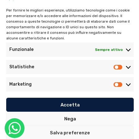
Per fornire le migliori esperienze, utilizziamo tecnologie come i cookie
per memorizzare e/o accedere alle informazioni del dispositivo. Il
consenso a queste tecnologie ci permetterà di elaborare dati come il
Tel:
06 272342
comportamento di navigazione o ID unici su questo sito. Non
acconsentire o ritirare il consenso può influire negativamente su
Tel:
393 9810086
alcune caratteristiche e funzioni.
Funzionale
Sempre attivo
Statistiche
Marketing
© Copyright 2022. Tutti i diritti riservati di Ambulatorio
Dentistico Santaniello Alimonti
Accetta
Privacy Policy
–
Cookie Policy (UE)
Nega
Sito realizzato da
MG Group Italia
Salva preferenze