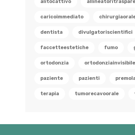
alitocattivo
allineatoritraspar
caricoimmediato
chirurgiaoral
dentista
divulgatoriscientifici
faccetteestetiche
fumo
ortodonzia
ortodonziainvisibil
paziente
pazienti
premola
terapia
tumorecavoorale