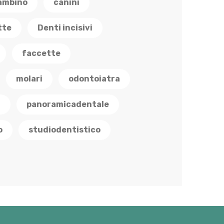
ambino
canini
tte
Denti incisivi
faccette
molari
odontoiatra
a
panoramicadentale
o
studiodentistico