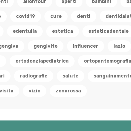
enti
allonfour
aperti
bambini
b
e
covid19
cure
denti
dentidala
edentulia
estetica
esteticadentale
gengiva
gengivite
influencer
lazio
e
ortodonziapediatrica
ortopantomografi
ri
radiografie
salute
sanguinament
visita
vizio
zonarossa