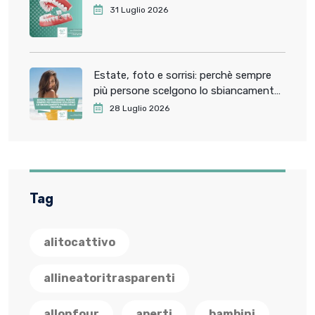
31 Luglio 2026
Estate, foto e sorrisi: perchè sempre
più persone scelgono lo sbiancamento
dentale prima delle vacanze
28 Luglio 2026
Tag
alitocattivo
allineatoritrasparenti
allonfour
aperti
bambini