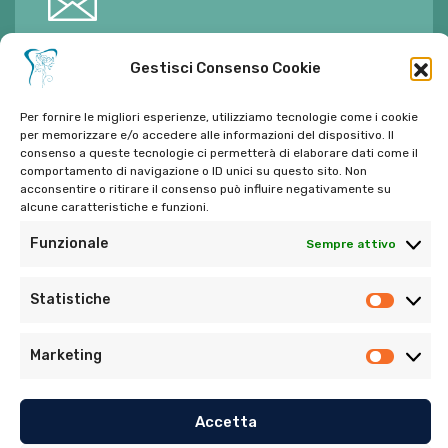
E-mail:
ambulatorioalimontisantaniello@gmail.com
Gestisci Consenso Cookie
Per fornire le migliori esperienze, utilizziamo tecnologie come i cookie
per memorizzare e/o accedere alle informazioni del dispositivo. Il
consenso a queste tecnologie ci permetterà di elaborare dati come il
comportamento di navigazione o ID unici su questo sito. Non
Tel:
06 272342
acconsentire o ritirare il consenso può influire negativamente su
Tel:
393 9810086
alcune caratteristiche e funzioni.
Funzionale
Sempre attivo
Statistiche
Marketing
© Copyright 2022. Tutti i diritti riservati di Ambulatorio
Dentistico Santaniello Alimonti
Accetta