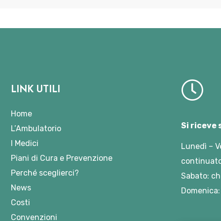
LINK UTILI
Home
Si riceve
L’Ambulatorio
I Medici
Lunedì – V
Piani di Cura e Prevenzione
continuato
Perché sceglierci?
Sabato: ch
News
Domenica:
Costi
Convenzioni