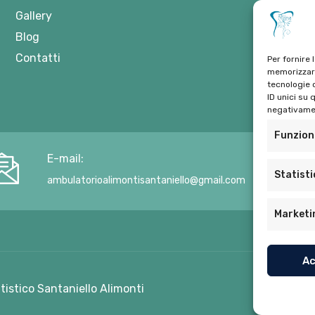
Gallery
Blog
Contatti
Per fornire 
memorizzare
tecnologie 
ID unici su 
negativamen
Funzion
E-mail:
Statist
ambulatorioalimontisantaniello@gmail.com
Marketi
Ac
ntistico Santaniello Alimonti