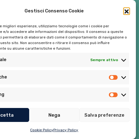
Gestisci Consenso Cookie
le migliori esperienze, utilizziamo tecnologie come i cookie per
 e/o accedere alle informazioni del dispositivo. Il consenso a queste
ci permetterà di elaborare dati come il comportamento di navigazione o
questo sito. Non acconsentire o ritirare il consenso può influire
te su alcune caratteristiche e funzioni.
ale
Sempre attivo
Tel:
06 272342
iche
Tel:
393 9810086
ng
cetta
Nega
Salva preferenze
Privacy Policy
–
Cookie Policy (UE)
Cookie Policy
Privacy Policy
Sito realizzato da
MG Group Italia