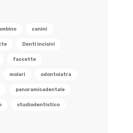
ambino
canini
tte
Denti incisivi
faccette
molari
odontoiatra
a
panoramicadentale
o
studiodentistico