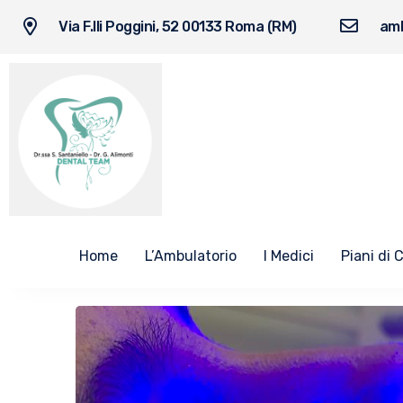
Via F.lli Poggini, 52 00133 Roma (RM)
amb
Home
L’Ambulatorio
I Medici
Piani di 