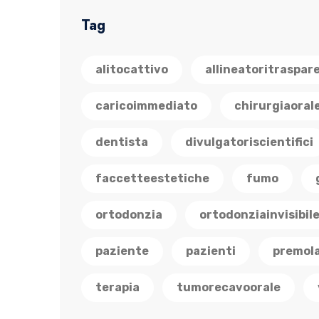
Tag
alitocattivo
allineatoritraspar
caricoimmediato
chirurgiaoral
dentista
divulgatoriscientifici
faccetteestetiche
fumo
ortodonzia
ortodonziainvisibil
paziente
pazienti
premola
terapia
tumorecavoorale