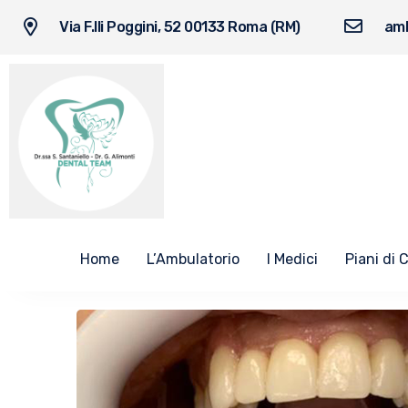
Via F.lli Poggini, 52 00133 Roma (RM)
amb
Home
L’Ambulatorio
I Medici
Piani di 