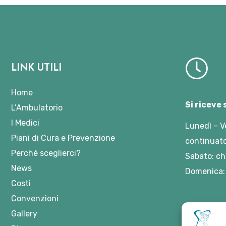
LINK UTILI
Home
Si riceve
L’Ambulatorio
I Medici
Lunedì – V
Piani di Cura e Prevenzione
continuato
Perché sceglierci?
Sabato: ch
News
Domenica:
Costi
Convenzioni
Gallery