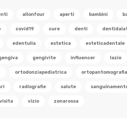
enti
allonfour
aperti
bambini
b
e
covid19
cure
denti
dentidala
edentulia
estetica
esteticadentale
gengiva
gengivite
influencer
lazio
e
ortodonziapediatrica
ortopantomografi
ri
radiografie
salute
sanguinament
visita
vizio
zonarossa