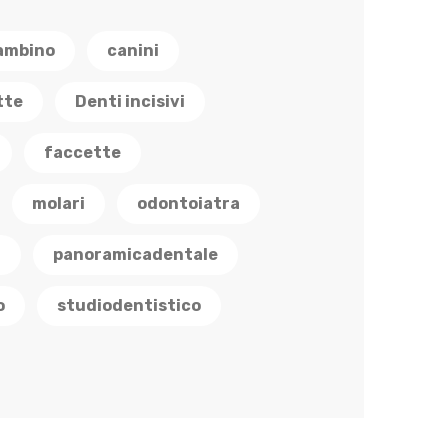
ambino
canini
tte
Denti incisivi
faccette
molari
odontoiatra
a
panoramicadentale
o
studiodentistico