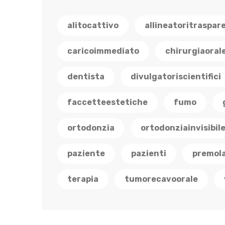
alitocattivo
allineatoritraspar
caricoimmediato
chirurgiaoral
dentista
divulgatoriscientifici
faccetteestetiche
fumo
ortodonzia
ortodonziainvisibil
paziente
pazienti
premola
terapia
tumorecavoorale