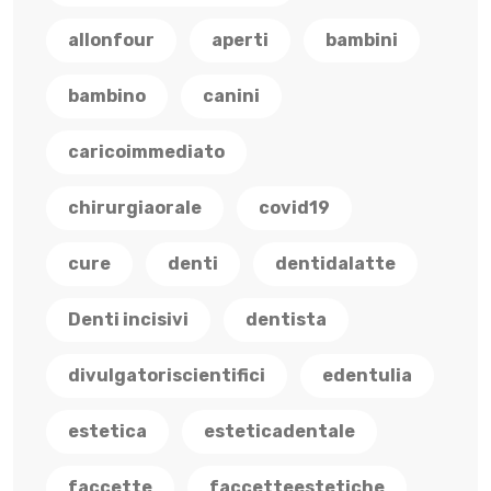
allonfour
aperti
bambini
bambino
canini
caricoimmediato
chirurgiaorale
covid19
cure
denti
dentidalatte
Denti incisivi
dentista
divulgatoriscientifici
edentulia
estetica
esteticadentale
faccette
faccetteestetiche