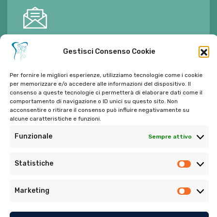
E-mail:
ambulatorioalimontisantaniello@gmail.com
Gestisci Consenso Cookie
Per fornire le migliori esperienze, utilizziamo tecnologie come i cookie
per memorizzare e/o accedere alle informazioni del dispositivo. Il
consenso a queste tecnologie ci permetterà di elaborare dati come il
comportamento di navigazione o ID unici su questo sito. Non
Tel:
06 272342
acconsentire o ritirare il consenso può influire negativamente su
Tel:
393 9810086
alcune caratteristiche e funzioni.
Funzionale
Sempre attivo
Statistiche
Marketing
© Copyright 2022. Tutti i diritti riservati di Ambulatorio
Dentistico Santaniello Alimonti