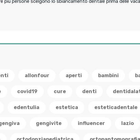
pre più persone scelgono lo sbiancamento dentale prima delle vac
enti
allonfour
aperti
bambini
b
e
covid19
cure
denti
dentidala
edentulia
estetica
esteticadentale
gengiva
gengivite
influencer
lazio
e
ortodonziapediatrica
ortopantomografi