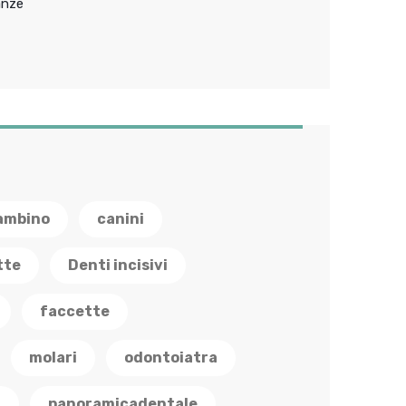
anze
ambino
canini
tte
Denti incisivi
faccette
molari
odontoiatra
a
panoramicadentale