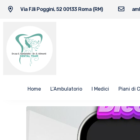
Via F.lli Poggini, 52 00133 Roma (RM)
amb
Home
L’Ambulatorio
I Medici
Piani di 