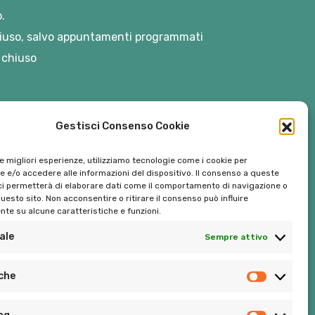
.
iuso, salvo appuntamenti programmati
 chiuso
Gestisci Consenso Cookie
le migliori esperienze, utilizziamo tecnologie come i cookie per
 e/o accedere alle informazioni del dispositivo. Il consenso a queste
ci permetterà di elaborare dati come il comportamento di navigazione o
questo sito. Non acconsentire o ritirare il consenso può influire
te su alcune caratteristiche e funzioni.
ale
Sempre attivo
Tel:
06 272342
iche
Tel:
393 9810086