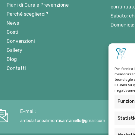
Piani di Cura e Prevenzione
continuato
Perché sceglierci?
Sabato: ch
News
Domenica:
Costi
Convenzioni
Gallery
Blog
Contatti
Per fornire 
memorizzare
tecnologie 
ID unici su 
negativamen
Funzion
E-mail:
Statist
ambulatorioalimontisantaniello@gmail.com