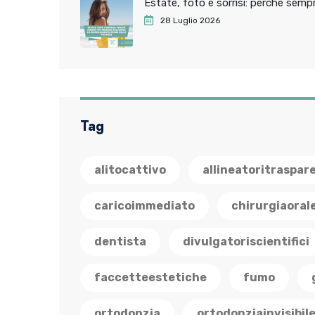
Estate, foto e sorrisi: perchè sem
28 Luglio 2026
Tag
alitocattivo
allineatoritraspar
caricoimmediato
chirurgiaoral
dentista
divulgatoriscientifici
faccetteestetiche
fumo
ortodonzia
ortodonziainvisibil