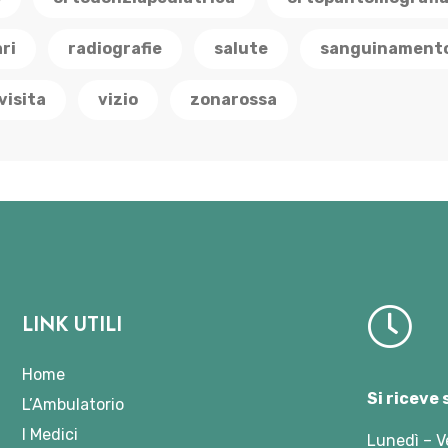
ri
radiografie
salute
sanguinament
visita
vizio
zonarossa
LINK UTILI
Home
Si riceve
L’Ambulatorio
I Medici
Lunedì – V