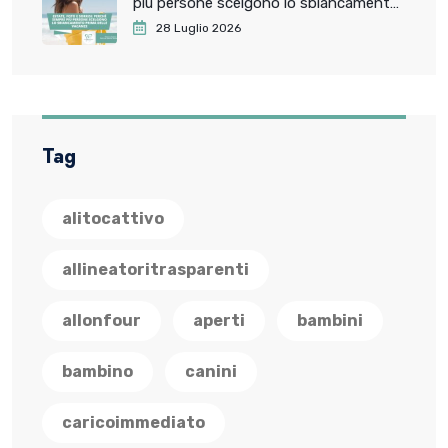
più persone scelgono lo sbiancamento
dentale prima delle vacanze
28 Luglio 2026
Tag
alitocattivo
allineatoritrasparenti
allonfour
aperti
bambini
bambino
canini
caricoimmediato