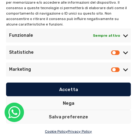
per memorizzare e/o accedere alle informazioni del dispositivo. Il
consenso a queste tecnologie ci permetterà di elaborare dati come il
comportamento di navigazione o ID unici su questo sito. Non
Tel:
06 272342
acconsentire o ritirare il consenso può influire negativamente su
Tel:
393 9810086
alcune caratteristiche e funzioni.
Funzionale
Sempre attivo
Statistiche
Marketing
© Copyright 2022. Tutti i diritti riservati di Ambulatorio
Dentistico Santaniello Alimonti
Accetta
Privacy Policy
–
Cookie Policy (UE)
Nega
Sito realizzato da
MG Group Italia
Salva preferenze
Cookie Policy
Privacy Policy