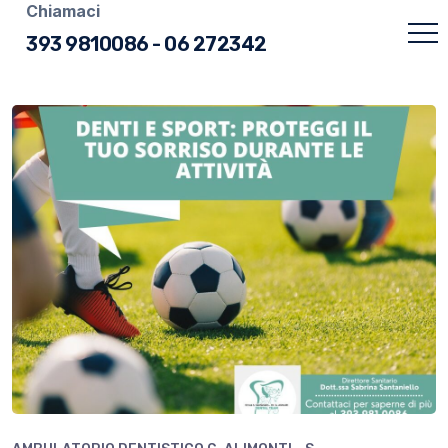
Chiamaci
393 9810086
-
06 272342