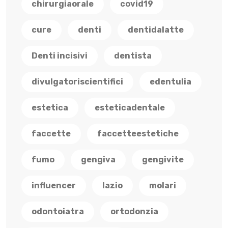
chirurgiaorale
covid19
cure
denti
dentidalatte
Denti incisivi
dentista
divulgatoriscientifici
edentulia
estetica
esteticadentale
faccette
faccetteestetiche
fumo
gengiva
gengivite
influencer
lazio
molari
odontoiatra
ortodonzia