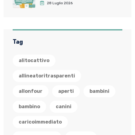
dentale prima delle vacanze
28 Luglio 2026
Tag
alitocattivo
allineatoritrasparenti
allonfour
aperti
bambini
bambino
canini
caricoimmediato