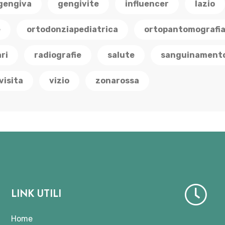
gengiva
gengivite
influencer
lazio
e
ortodonziapediatrica
ortopantomografi
ri
radiografie
salute
sanguinament
visita
vizio
zonarossa
LINK UTILI
Home