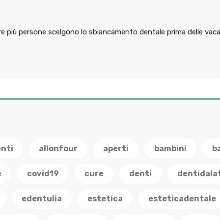
pre più persone scelgono lo sbiancamento dentale prima delle vac
enti
allonfour
aperti
bambini
b
e
covid19
cure
denti
dentidala
edentulia
estetica
esteticadentale