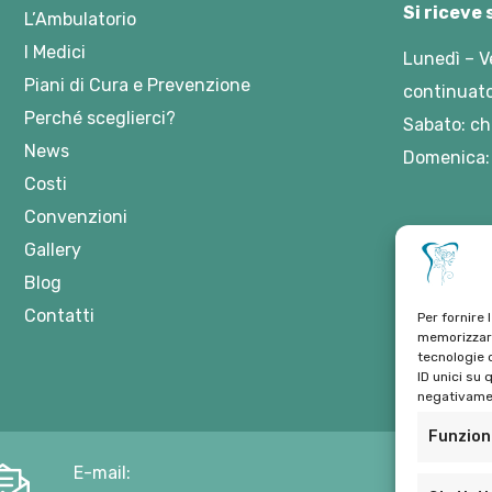
Si riceve
L’Ambulatorio
I Medici
Lunedì – V
Piani di Cura e Prevenzione
continuato
Perché sceglierci?
Sabato: ch
News
Domenica:
Costi
Convenzioni
Gallery
Blog
Contatti
Per fornire 
memorizzare
tecnologie 
ID unici su 
negativamen
Funzion
E-mail: