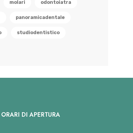
molari
odontoiatra
a
panoramicadentale
o
studiodentistico
ORARI DI APERTURA