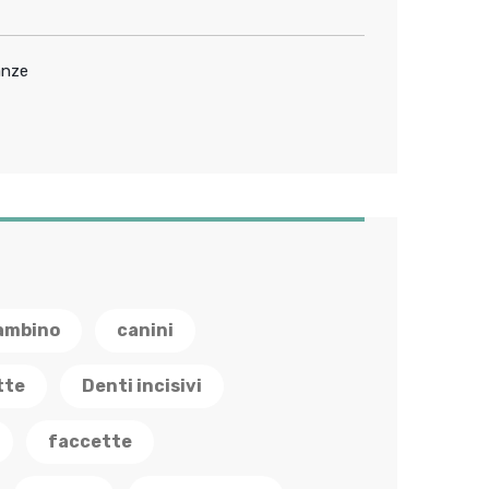
anze
ambino
canini
tte
Denti incisivi
faccette