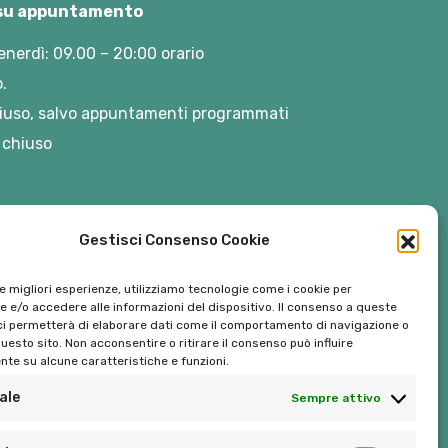
 su appuntamento
enerdì: 09.00 – 20:00 orario
.
iuso, salvo appuntamenti programmati
 chiuso
Gestisci Consenso Cookie
le migliori esperienze, utilizziamo tecnologie come i cookie per
 e/o accedere alle informazioni del dispositivo. Il consenso a queste
ci permetterà di elaborare dati come il comportamento di navigazione o
questo sito. Non acconsentire o ritirare il consenso può influire
te su alcune caratteristiche e funzioni.
ale
Sempre attivo
Tel:
06 272342