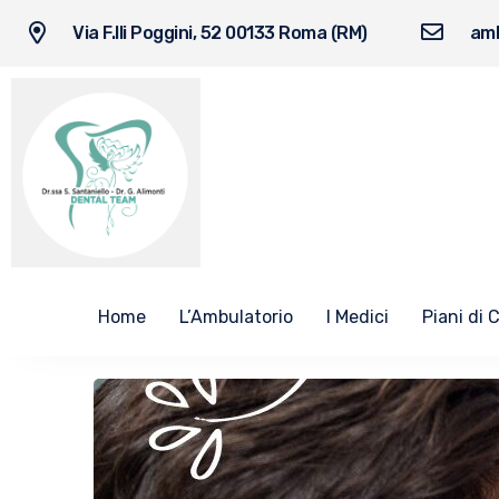
Via F.lli Poggini, 52 00133 Roma (RM)
amb
Home
L’Ambulatorio
I Medici
Piani di 