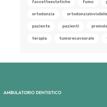
faccetteestetiche
fumo
ortodonzia
ortodonziainvisibil
paziente
pazienti
premola
terapia
tumorecavoorale
AMBULATORIO DENTISTICO