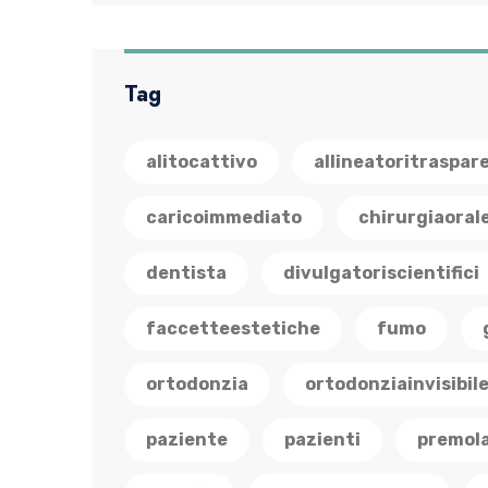
Tag
alitocattivo
allineatoritraspar
caricoimmediato
chirurgiaoral
dentista
divulgatoriscientifici
faccetteestetiche
fumo
ortodonzia
ortodonziainvisibil
paziente
pazienti
premola