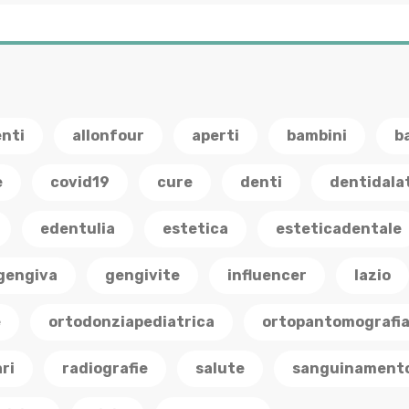
enti
allonfour
aperti
bambini
b
e
covid19
cure
denti
dentidala
edentulia
estetica
esteticadentale
gengiva
gengivite
influencer
lazio
e
ortodonziapediatrica
ortopantomografi
ri
radiografie
salute
sanguinament