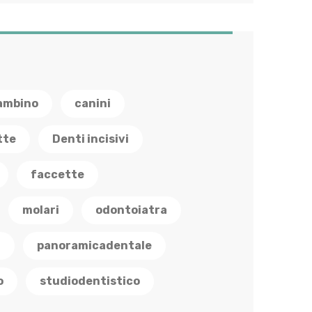
ambino
canini
tte
Denti incisivi
faccette
molari
odontoiatra
a
panoramicadentale
o
studiodentistico