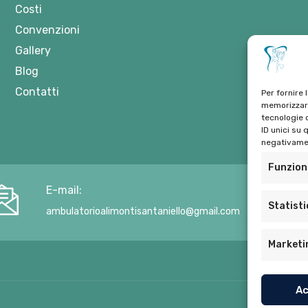
Costi
Convenzioni
Gallery
Blog
Contatti
Per fornire 
memorizzare
tecnologie 
ID unici su 
negativamen
Funzion
E-mail:
Statist
ambulatorioalimontisantaniello@gmail.com
Marketi
Ac