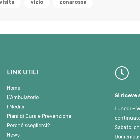
visita
vizio
zonarossa
LINK UTILI
Home
Si riceve
L’Ambulatorio
I Medici
Lunedì – V
Piani di Cura e Prevenzione
continuato
Perché sceglierci?
Sabato: ch
News
Domenica: