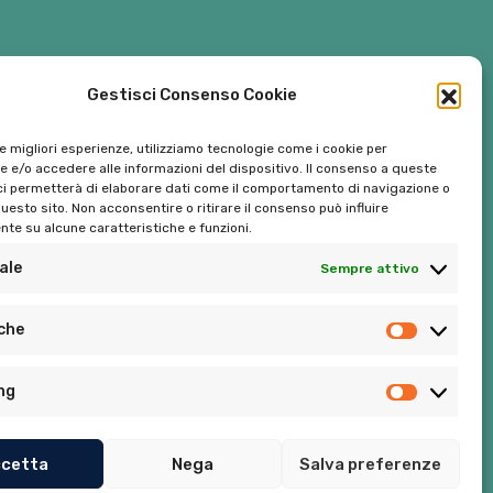
Gestisci Consenso Cookie
le migliori esperienze, utilizziamo tecnologie come i cookie per
 e/o accedere alle informazioni del dispositivo. Il consenso a queste
ci permetterà di elaborare dati come il comportamento di navigazione o
questo sito. Non acconsentire o ritirare il consenso può influire
te su alcune caratteristiche e funzioni.
ale
Sempre attivo
Tel:
06 272342
iche
Tel:
393 9810086
ng
cetta
Nega
Salva preferenze
Privacy Policy
–
Cookie Policy (UE)