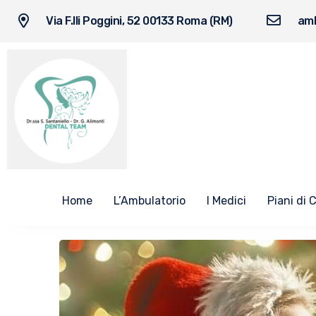
Via F.lli Poggini, 52 00133 Roma (RM)
amb
Home
L’Ambulatorio
I Medici
Piani di 