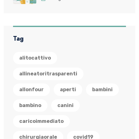
Tag
alitocattivo
allineatoritrasparenti
allonfour
aperti
bambini
bambino
canini
caricoimmediato
chirurgiaorale
covid19