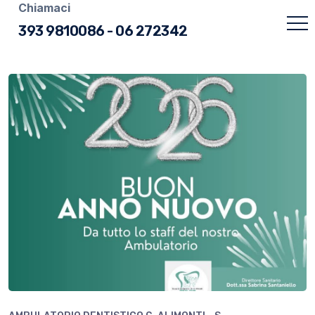
Chiamaci
393 9810086
-
06 272342